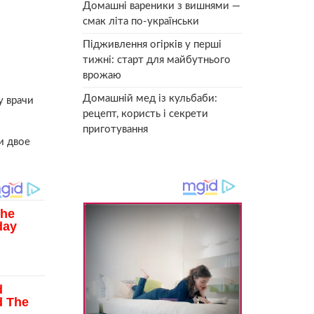
Домашні вареники з вишнями —
смак літа по-українськи
Підживлення огірків у перші
тижні: старт для майбутнього
врожаю
Домашній мед із кульбаби:
у врачи
рецепт, користь і секрети
приготування
и двое