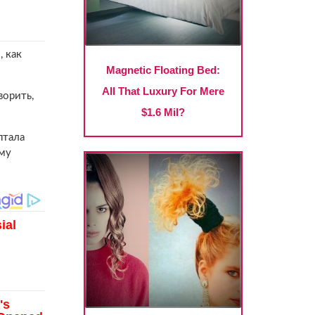
, как
ворить,
птала
ему