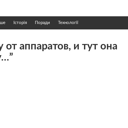
нше
Історія
Поради
Технології
от аппаратов, и тут она
у…”