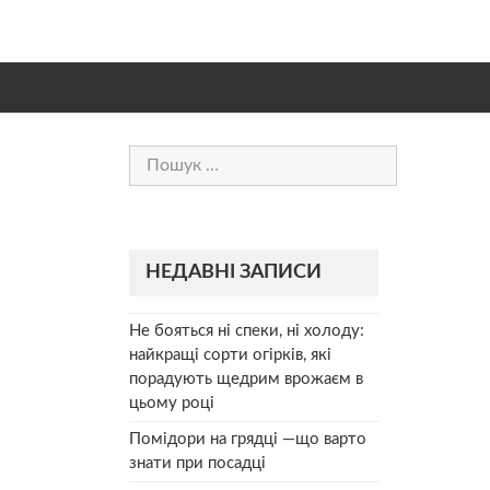
Пошук:
НЕДАВНІ ЗАПИСИ
Не бояться ні спеки, ні холоду:
найкращі сорти огірків, які
порадують щедрим врожаєм в
цьому році
Помідори на грядці —що варто
знати при посадці