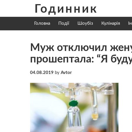
Skip
Годинник
to
content
Головна
Події
Шоубіз
Кулінарія
І
Муж отключил жену 
прошептала: “Я буд
04.08.2019
by
Avtor