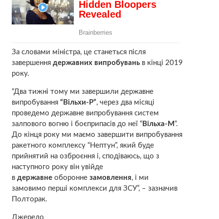
За словами міністра, це станеться після
завершення
державних випробувань
в кінці 2019
року.
“Два тижні тому ми завершили державне
випробування
“Вільхи-Р”
, через два місяці
проведемо державне випробування систем
залпового вогню і боєприпасів до неї “
Вільха-М
“.
До кінця року ми маємо завершити випробування
ракетного комплексу “Нептун”, який буде
прийнятий на озброєння і, сподіваюсь, що з
наступного року він увійде
в
державне
оборонне
замовлення
, і ми
замовимо перші комплекси для ЗСУ”, – зазначив
Полторак.
Джерело