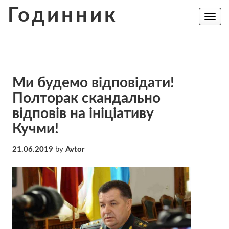
Skip
Годинник
to
Toggle
navig
content
Ми будемо відповідати!
Полторак скандально
відповів на ініціативу
Кучми!
21.06.2019
by
Avtor