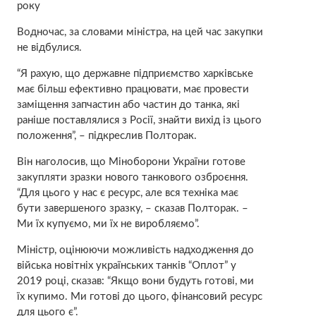
року
Водночас, за словами міністра, на цей час закупки
не відбулися.
“Я рахую, що державне підприємство харківське
має більш ефективно працювати, має провести
заміщення запчастин або частин до танка, які
раніше поставлялися з Росії, знайти вихід із цього
положення”, – підкреслив Полторак.
Він наголосив, що Міноборони України готове
закупляти зразки нового танкового озброєння.
“Для цього у нас є ресурс, але вся техніка має
бути завершеного зразку, – сказав Полторак. –
Ми їх купуємо, ми їх не виробляємо”.
Міністр, оцінюючи можливість надходження до
війська новітніх українських танків “Оплот” у
2019 році, сказав: “Якщо вони будуть готові, ми
їх купимо. Ми готові до цього, фінансовий ресурс
для цього є”.