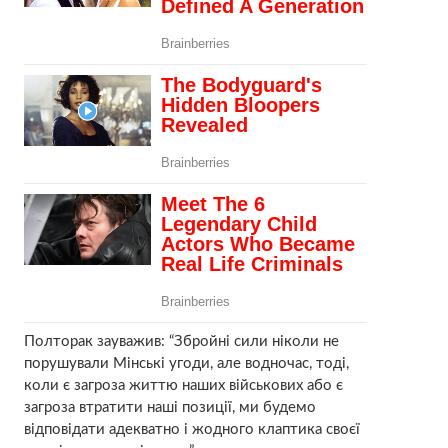
Полторак зауважив: “Збройні сили ніколи не
порушували Мінські угоди, але водночас, тоді,
коли є загроза життю наших військових або є
загроза втратити наші позиції, ми будемо
відповідати адекватно і жодного клаптика своєї