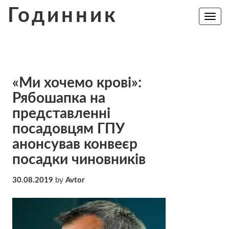
Skip
Годинник
to
Toggle
navig
content
«Ми хочемо крові»:
Рябошапка на
представленні
посадовцям ГПУ
анонсував конвеєр
посадки чиновників
30.08.2019
by
Avtor