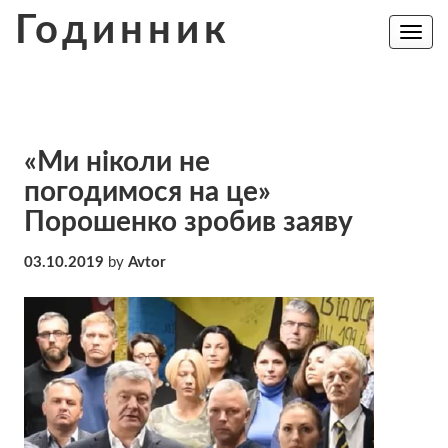
Skip
Годинник
to
Toggle
navig
content
«Ми ніколи не
погодимося на це»
Порошенко зробив заяву
03.10.2019
by
Avtor