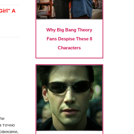
ли
а точно
ловиками,