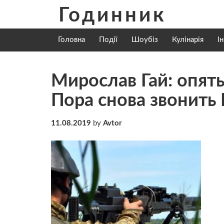
Skip
Годинник
to
content
Головна
Події
Шоубіз
Кулінарія
І
Мирослав Гай: опят
Пора снова звонить
11.08.2019
by
Avtor