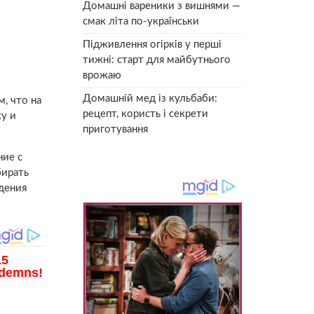
Домашні вареники з вишнями —
смак літа по-українськи
Підживлення огірків у перші
тижні: старт для майбутнього
врожаю
Домашній мед із кульбаби:
, что на
рецепт, користь і секрети
у и
приготування
ние с
бирать
дения