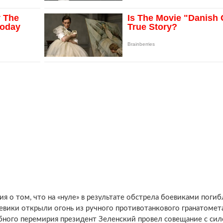
я о том, что на «нуле» в результате обстрела боевиками погиб
евики открыли огонь из ручного противотанкового гранатомет
лебного перемирия президент Зеленский провел совещание с си