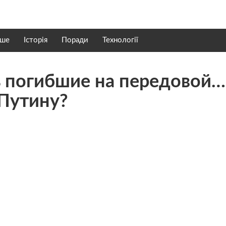
нше
Історія
Поради
Технології
ь погибшие на передовой…
 Путину?