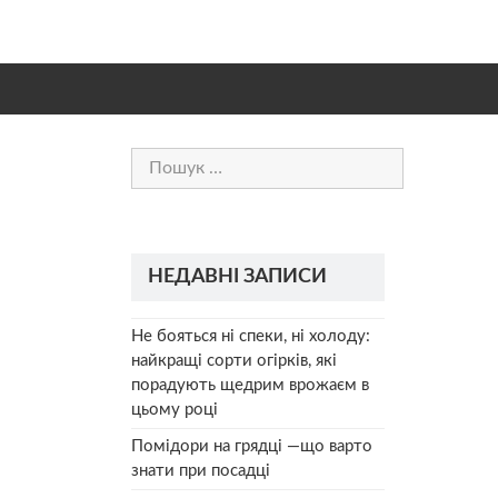
Пошук:
НЕДАВНІ ЗАПИСИ
Не бояться ні спеки, ні холоду:
найкращі сорти огірків, які
порадують щедрим врожаєм в
цьому році
Помідори на грядці —що варто
знати при посадці