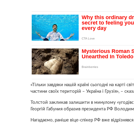
«Тільки завдяки нашій країні сьогодні на карті сві
частини своїх територій – Україна і Грузія», – сказа
Толстой закликав залишити в минулому «угодівсь
Георгій Габуния образив президента РФ Володими
Нагадаємо, раніше віце-спікер РФ вже відрізнявся