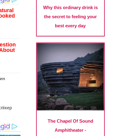
нин
спікер