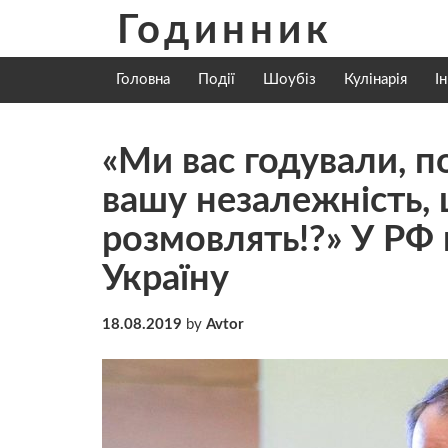
Skip
Годинник
to
content
Головна
Події
Шоубіз
Кулінарія
І
«Ми вас годували, п
вашу незалежність, 
розмовлять!?» У РФ 
Україну
18.08.2019
by
Avtor