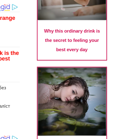
без
аліст