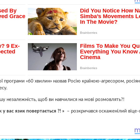
кої програми «60 хвилин» назвав Росію країною-агресором, росія
есу.
вашу незалежність, щоб ви навчилися на мові розмовлять?!
к у вас язик повертається ?! »
– розкричався оскаженілий віце-