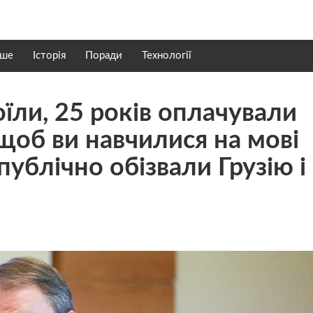
нше
Історія
Поради
Технології
оїли, 25 років оплачували
щоб ви навчилися на мові
публічно обізвали Грузію і