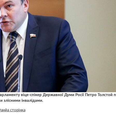
парламенту віце-спікер Державної Думи Росії Петро Толстой 
ви злісними інвалідами.
анйа сторінка