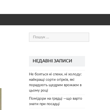
Пошук:
НЕДАВНІ ЗАПИСИ
Не бояться ні спеки, ні холоду:
найкращі сорти огірків, які
порадують щедрим врожаєм в
цьому році
Помідори на грядці —що варто
знати при посадці