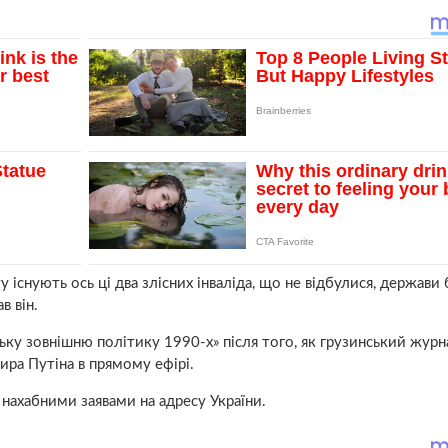
ту існують ось ці два злісних інваліда, що не відбулися, держави 
в він.
ку зовнішню політику 1990-х» після того, як грузинський журн
ра Путіна в прямому ефірі.
 нахабними заявами на адресу України.