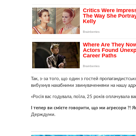
Так, з-за того, що один з гостей пропагандистсь
вибухнув нахабними звинуваченнями на нашу адр
«Росія вас годувала, поїла, 25 років оплачувала 
І тепер ви смієте говорити, що ми агресори ?! Я
Держдуми.