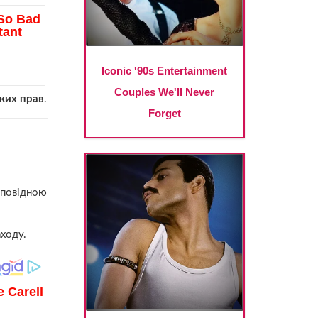
ьких прав
.
дповідною
ходу.