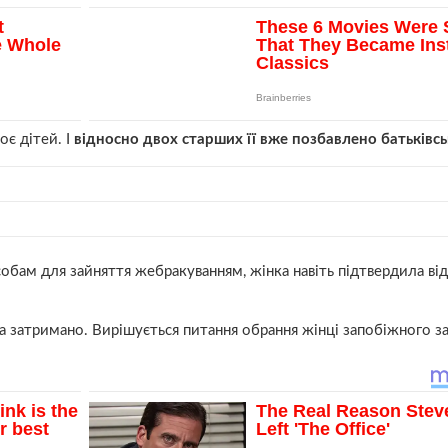
оє дітей. І
відносно двох старших її вже позбавлено батьківс
собам для зайняття жебракуванням, жінка навіть підтвердила ві
 затримано. Вирішується питання обрання жінці запобіжного за