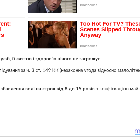
жб, її життю і здоров’ю нічого не загрожує
.
дування за ч. 3 ст. 149 КК (незаконна угода відносно малолітнь
збавлення волі на строк від 8 до 15 років
з конфіскацією майн