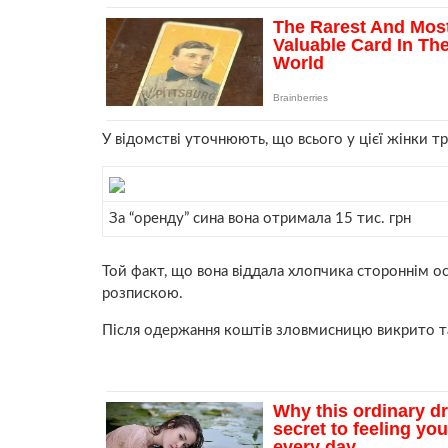
У відомстві уточнюють, що всього у цієї жінки тр
За “оренду” сина вона отримала 15 тис. грн
Той факт, що вона віддала хлопчика стороннім о
розпискою.
Після одержання коштів зловмисницю викрито та