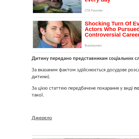
Дитину передано представникам соціальних слу
За вказаним фактом здійснюється досудове розслі
дитини).
За цією статтею передбачене покарання у виді
по
такої.
Джерело