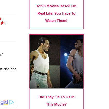
ої
а або без