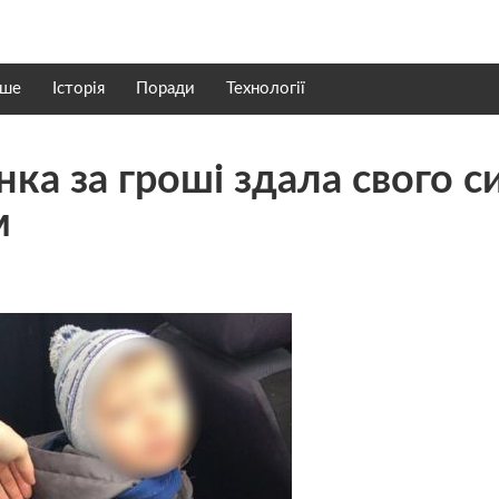
нше
Історія
Поради
Технології
ка за гроші здала свого с
м