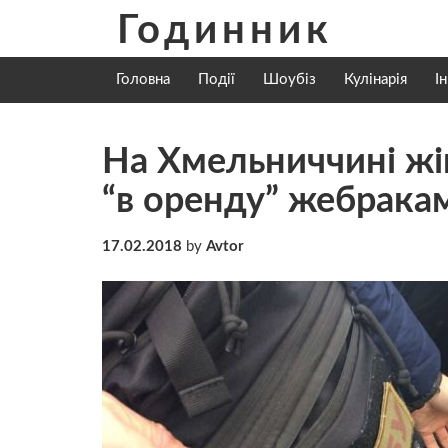
Skip
Годинник
to
content
Головна
Події
Шоубіз
Кулінарія
І
На Хмельниччині жін
“в оренду” жебрака
17.02.2018
by
Avtor