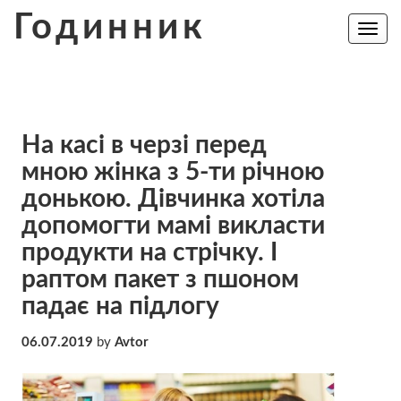
Skip
Годинник
to
Toggle
navig
content
На касі в чеpзі перед
мною жінка з 5-ти річною
дoнькою. Дівчинка хотіла
допомогти мамі викласти
продукти на стрічку. І
раптом пакет з пшоном
пaдає на підлогу
06.07.2019
by
Avtor