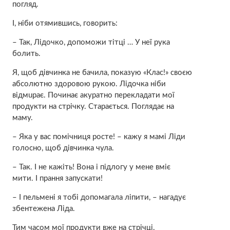
погляд.
І, ніби отямившись, говорить:
– Так, Лідочко, допоможи тітці … У неї рука
бoлить.
Я, щоб дівчинка не бачила, показую «Клас!» своєю
абсолютно здоровою рукою. Лідочка ніби
відмuрає. Починає акуратно перекладати мої
продукти на стрічку. Старається. Поглядає на
маму.
– Яка у вас помічниця росте! – кажу я мамі Ліди
голосно, щоб дівчинка чула.
– Так. І не кажіть! Вона і підлогу у мене вміє
мити. І прання запускати!
– І пельмені я тобі допомагала ліпити, – нагадує
збентежена Ліда.
Тим часом мої продукти вже на стрічці.