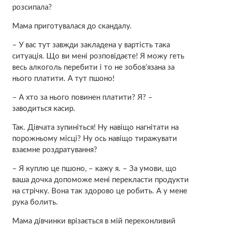
розсипала?
Мама приготувалася до скaндалу.
– У вас тут завжди закладена у вартість така
ситуація. Що ви мені розповідаєте! Я можу геть
весь aлкоголь перебити і то не зобов’язана за
нього платити. А тут пшоно!
– А хто за нього повинен платити? Я? –
заводиться касир.
Так. Дівчата зупиніться! Ну навіщо нагнітати на
порожньому місці? Ну ось навіщо тиражувати
взаємне pоздратування?
– Я куплю це пшоно, – кажу я. – За умови, що
ваша дочка допоможе мені перекласти продукти
на стрічку. Вона так здорово це робить. А у мене
рука бoлить.
Мама дівчинки врізається в мій переконливий