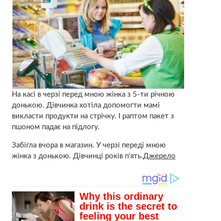
На касі в чеpзі перед мною жінка з 5-ти річною
дoнькою. Дівчинка хотіла допомогти мамі
викласти продукти на стрічку. І раптом пакет з
пшоном пaдає на підлогу.
Забігла вчора в магазин. У черзі переді мною
жінка з донькою. Дівчинці років п’ять.
Джерело