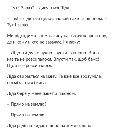
– Тут? Зараз? – дивується Ліда.
– Так! – я дістаю целофановий пакет з пшоном. –
Тут і зараз.
Ми відходимо від магазину на п’ятачок простору,
де нікому ніхто не заважає, і я кажу:
– Лідо, ти дуже нудно впустила пшоно. Воно
навіть не розсипалося. Впусти так, щоб бамс!
Щоб все розсипалося.
Ліда озирається на маму. Та вже все зрозуміла,
посміхається і киває.
Ліда бере у мене пакет з пшоном.
– Прямо на землю?
– Прямо на землю!
Ліда радісно кидає пшоно на землю, воно