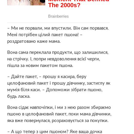
– Ми не порвали, ми впустили. Він сам порвався.
Мені потрібен цілий пакет пшона! –
роздратовано каже мама.
Вона сама переклала продукти, що залишилися,
на стрічку. І, попри невдоволення всієї черги,
пішла за новим пакетом пшона.
– Дайте пакет, – прошу я касира, беру
целофановий пакет і прошу дівчинку, застиглу як
мумія біля каси. – Допоможи зібрати пшоно,
будь ласка.
Вона сідає навпочіпки, і ми з нею разом збираємо
пшоно в целофановий пакет, поки мама дівчинки,
яка вже повернулася, розраховується за покупки.
– А що тепер з цим пшоном? Яке ваша дочка