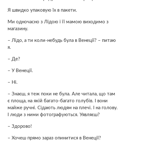
Я швидко упаковую їх в пакети.
Ми одночасно з Лідою і її мамою виходимо з
магазину.
– Лідо, а ти коли-небудь була в Венеції? – питаю
я.
– Де?
– У Венеції.
– Ні.
– Знаєш, я теж поки не була. Але читала, що там
є площа, на якій багато-багато голубів. І вони
майже ручні. Сідають людям на плечі. І на голову.
І люди з ними фотографуються. Уявляєш?
– Здорово!
– Хочеш прямо зараз опинитися в Венеції?