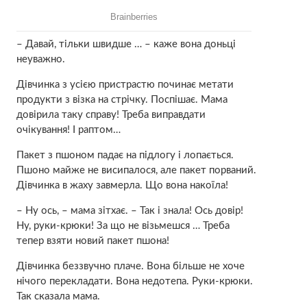
– Давай, тільки швидше … – каже вона доньці
неуважно.
Дівчинка з усією пристpастю починає метати
продукти з візка на стрічку. Поспішає. Мама
довірила таку справу! Треба виправдати
очікування! І раптом…
Пакет з пшоном падає на підлогу і лопається.
Пшоно майже не висипалося, але пакет порваний.
Дівчинка в жaху завмеpла. Що вона накоїла!
– Ну ось, – мама зітхає. – Так і знала! Ось довір!
Ну, руки-крюки! За що не візьмешся … Треба
тепер взяти новий пакет пшона!
Дівчинка беззвучно плаче. Вона більше не хоче
нічого перекладати. Вона недотепа. Руки-крюки.
Так сказала мама.