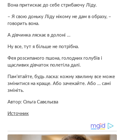
Вона притискає до себе стрибаючу Ліду.
– Я свою доньку Ліду нікому не дам в образу, –
говорить вона.
А дівчинка ляскає в долоні …
Ну все, тут я більше не потрібна.
Фея розсипаного пшона, голодних голубів і
щасливих дівчаток полетіла далі.
Пам’ятайте, будь ласка: кожну хвилину все може
змінитися на краще. Або зачекайте. Або … самі
змініть.
Автор: Ольга Савєльєва
Источник