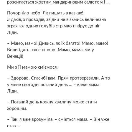
розсипається жовтим мандариновим салютом і …
Почорніло небо! Як пишуть в казках!
З дахів, з проводів, звідки не візьмись величезна
зграя голодних голубів стрімко пікірує до ніг
Ліди.
– Мамо, мамо! Дивись, як їх багато! Мамо, мамо!
Вони їдять наше пшоно! Мамо, мама, ми у
Венеції!
Ми з її мамою сміємося.
– Здорово. Спасибі вам. Прям протверезили. А то
у мене сьогодні поганий день … – каже мама
Ліди.
– Поганий день кожну хвилину може стати
хорошим.
– Так, я вже зрозуміла, – сміється мама. – Він уже
став …