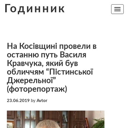
Skip
Годинник
to
Toggle
navig
content
На Косівщині провели в
останню путь Василя
Кравчука, який був
обличчям “Пістинської
Джерельної”
(фоторепортаж)
23.06.2019
by
Avtor