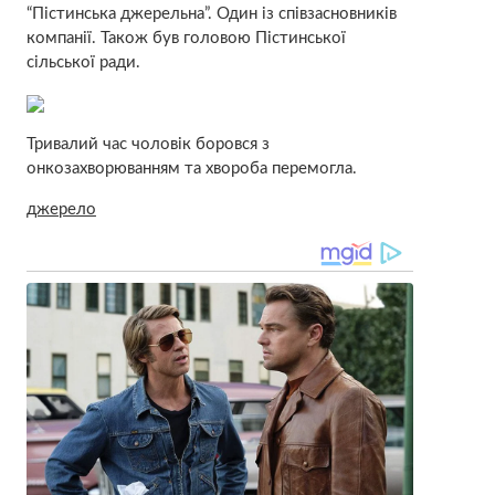
“Пістинська джерельна”. Один із співзасновників
компанії. Також був головою Пістинської
сільської ради.
Тривалий час чоловік боровся з
онкозахворюванням та хвороба перемогла.
джерело