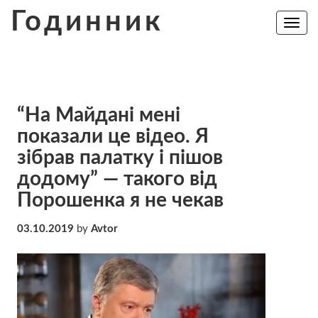
Skip
Годинник
to
Toggle
navig
content
“На Майдані мені
показали це відео. Я
зібрав палатку і пішов
додому” — такого від
Порошенка я не чекав
03.10.2019
by
Avtor