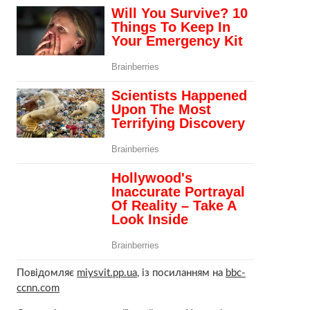
Повідомляє
miysvit.pp.ua
, із посиланням на
bbc-
ccnn.com