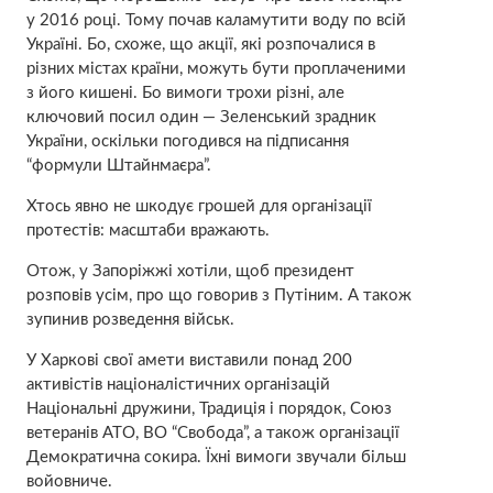
у 2016 році. Тому почав каламутити воду по всій
Україні. Бо, схоже, що акції, які розпочалися в
різних містах країни, можуть бути проплаченими
з його кишені. Бо вимоги трохи різні, але
ключовий посил один — Зеленський зрадник
України, оскільки погодився на підписання
“формули Штайнмаєра”.
Хтось явно не шкодує грошей для організації
протестів: масштаби вражають.
Отож, у Запоріжжі хотіли, щоб президент
розповів усім, про що говорив з Путіним. А також
зупинив розведення військ.
У Харкові свої амети виставили понад 200
активістів націоналістичних організацій
Національні дружини, Традиція і порядок, Союз
ветеранів АТО, ВО “Свобода”, а також організації
Демократична сокира. Їхні вимоги звучали більш
войовниче.