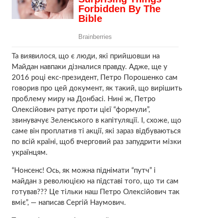
Та виявилося, що є люди, які прийшовши на
Майдан навпаки дізналися правду. Адже, ще у
2016 році екс-президент, Петро Порошенко сам
говорив про цей документ, як такий, що вирішить
проблему миру на Донбасі. Нині ж, Петро
Олексійович ратує проти цієї “формули”,
звинувачує Зеленського в капітуляції. І, схоже, що
саме він проплатив ті акції, які зараз відбуваються
по всій країні, щоб вчерговий раз запудрити мізки
українцям.
“Нонсенс! Ось, як можна піднімати “путч” і
майдан з революцією на підставі того, що ти сам
готував??? Це тільки наш Петро Олексійович так
вміє”, — написав Сергій Наумович.