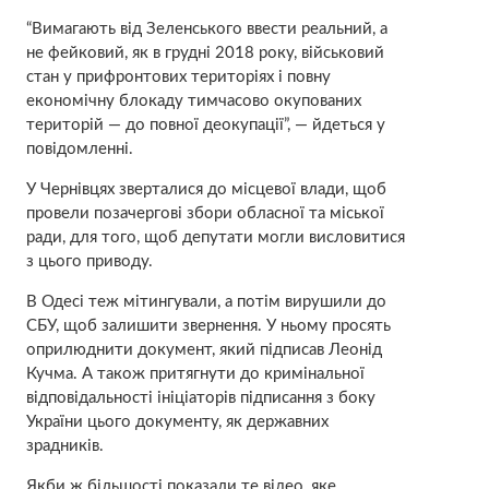
“Вимагають від Зеленського ввести реальний, а
не фейковий, як в грудні 2018 року, військовий
стан у прифронтових територіях і повну
економічну блокаду тимчасово окупованих
територій — до повної деокупації”, — йдеться у
повідомленні.
У Чернівцях зверталися до місцевої влади, щоб
провели позачергові збори обласної та міської
ради, для того, щоб депутати могли висловитися
з цього приводу.
В Одесі теж мітингували, а потім вирушили до
СБУ, щоб залишити звернення. У ньому просять
оприлюднити документ, який підписав Леонід
Кучма. А також притягнути до кримінальної
відповідальності ініціаторів підписання з боку
України цього документу, як державних
зрадників.
Якби ж більшості показали те відео, яке