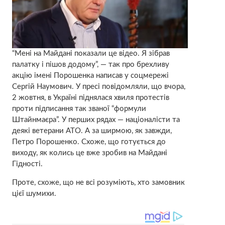
“Мені на Майдані показали це відео. Я зібрав
палатку і пішов додому”, — так про брехливу
акцію імені Порошенка написав у соцмережі
Сергій Наумович. У пресі повідомляли, що вчора,
2 жовтня, в Україні піднялася хвиля протестів
проти підписання так званої “формули
Штайнмаєра”. У перших рядах — націоналісти та
деякі ветерани АТО. А за ширмою, як завжди,
Петро Порошенко. Схоже, що готується до
виходу, як колись це вже зробив на Майдані
Гідності.
Проте, схоже, що не всі розуміють, хто замовник
цієї шумихи.