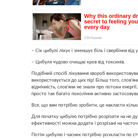
– Сік цибулі лікує і зменшує біль і свербіння від
– Цибуля чудово очищає кров від токсинів.
Подібний спосіб лікування хвороб використовувавс
використовується до цих пір! Більш того, слов’я
відмінність, слов’яни не знали про потоки енергі
просто так багато покоління активно застосовув
Все, що вам потрібно зробити, це накласти кільк
Для початку цибулю потрібно розрізати на не дуж
ефективності можна додати і розрізані на часточ
Потім цибулю і часник потрібно розкласти по с