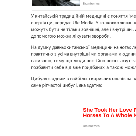
У китайській традиційній медицині є поняття “мер
енергія ци, передає Ukr.Media. У голковколюванн
можуть бути не тільки зовнішні, але і внутрішні. 
допомогою можна лікувати хвороби.
На думку давньокитайської медицини на ногах люд
практично з усіма внутрішніми органами людини, а
пасивною, тому що люди постійно носять взуття
позбавити себе від вже придбаних, а також можл
Цибуля є одним з найбільш корисних овочів на пл
саме ріпчастої цибулі, яка здатна: