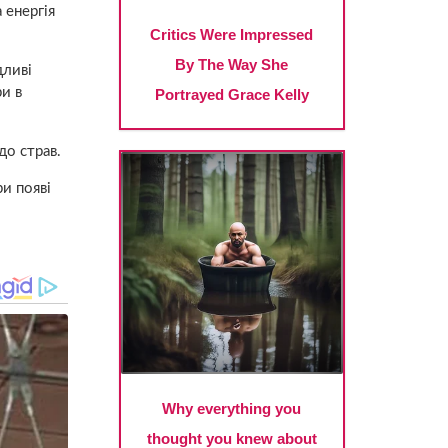
 енергія
дливі
и в
до страв.
и появі