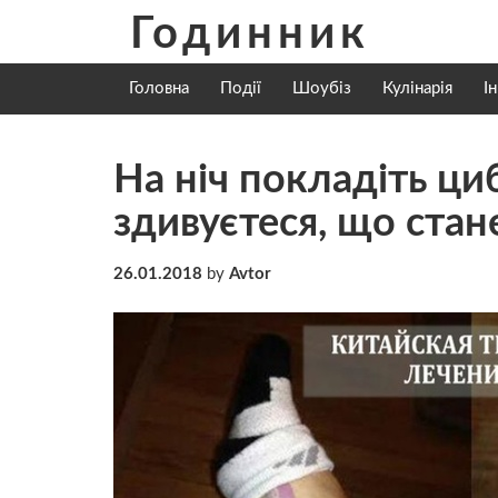
Skip
Годинник
to
content
Головна
Події
Шоубіз
Кулінарія
І
На ніч покладіть ци
здивуєтеся, що стан
26.01.2018
by
Avtor