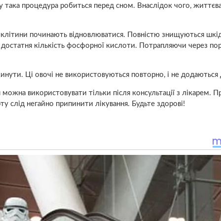
у така процедура робиться перед сном. Внаслідок чого, життєва
, клітини починають відновлюватися. Повністю знищуються шкі
я достатня кількість фосфорної кислоти. Потрапляючи через пор
инути. Ці овочі не використовуються повторно, і не додаються 
можна використовувати тільки після консультації з лікарем. Пр
 слід негайно припинити лікування. Будьте здорові!