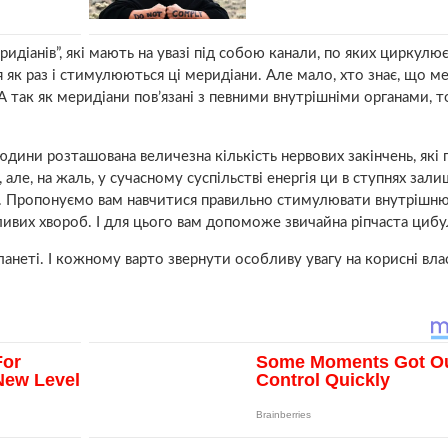
идіанів”, які мають на увазі під собою канали, по яких циркулює 
я як раз і стимулюються ці меридіани. Але мало, хто знає, що м
А так як меридіани пов’язані з певними внутрішніми органами, то
ини розташована величезна кількість нервових закінчень, які п
ле, на жаль, у сучасному суспільстві енергія ци в ступнях зали
. Пропонуємо вам навчитися правильно стимулювати внутрішню 
ивих хвороб. І для цього вам допоможе звичайна ріпчаста цибу
анеті. І кожному варто звернути особливу увагу на корисні вла