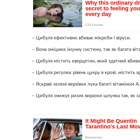
– Цибуля ефективно вбиває мікроби і віруси.
– Вона зміцнює імунну систему, так як багата віт
– Цибуля містить кверцетин, який здатний вбива
– Цибуля регулює рівень цукру в крові, містить х
– Яскраві зелені верхівки лука багаті вітаміном А.
– Цибуля знижує ризик виразки шлунка так, як зах