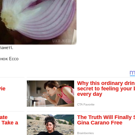
анеті.
нок Ecco