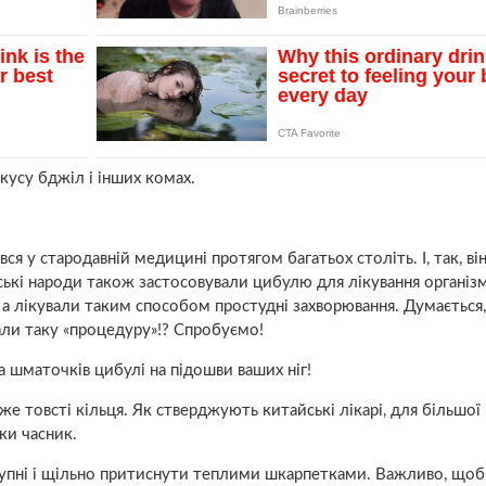
 укусу бджіл і інших комах.
я у стародавній медицині протягом багатьох століть. І, так, ві
нські народи також застосовували цибулю для лікування організ
ї, а лікували таким способом простудні захворювання. Думається
али таку «процедуру»!? Спробуємо!
а шматочків цибулі на підошви ваших ніг!
е товсті кільця. Як стверджують китайські лікарі, для більшої
ки часник.
тупні і щільно притиснути теплими шкарпетками. Важливо, щоб