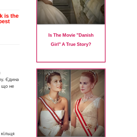
н
му. Єдина
, що не
 кільця