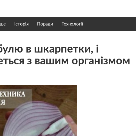
нше
Історія
Поради
Технології
булю в шкарпетки, і
еться з вашим організмом