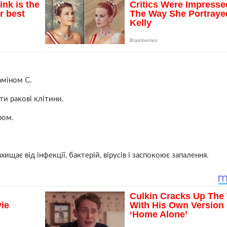
аміном С.
ти ракові клітини.
ром.
ищає від інфекції, бактерій, вірусів і заспокоює запалення.