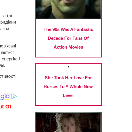
в тілі
еридіани
 з їх
ов’язані
шається
енергію і
ля.
стивості