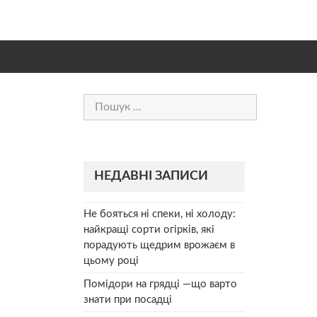
Пошук:
НЕДАВНІ ЗАПИСИ
Не бояться ні спеки, ні холоду:
найкращі сорти огірків, які
порадують щедрим врожаєм в
цьому році
Помідори на грядці —що варто
знати при посадці