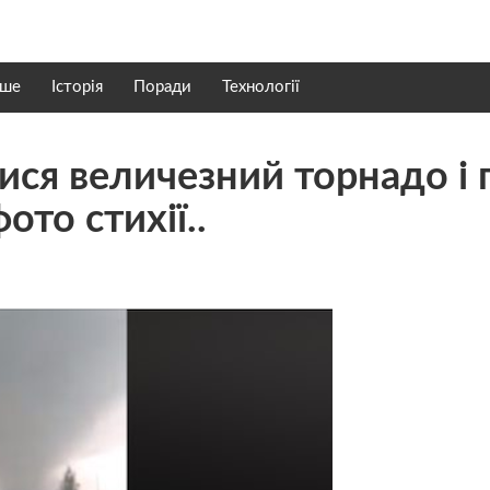
нше
Історія
Поради
Технології
ися величезний торнадо і 
ото стихії..