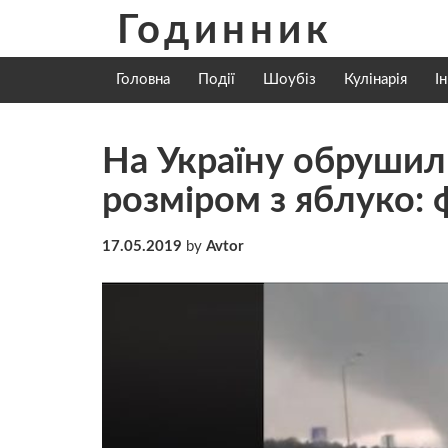
Skip
Годинник
to
content
Головна
Події
Шоубіз
Кулінарія
І
На Україну обрушил
розміром з яблуко: ф
17.05.2019
by
Avtor