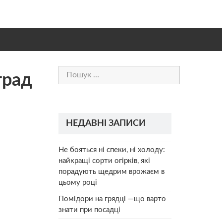
Пошук:
град
НЕДАВНІ ЗАПИСИ
Не бояться ні спеки, ні холоду:
найкращі сорти огірків, які
порадують щедрим врожаєм в
цьому році
Помідори на грядці —що варто
знати при посадці