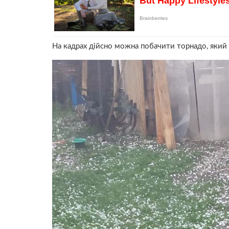
На кадрах дійсно можна побачити торнадо, який