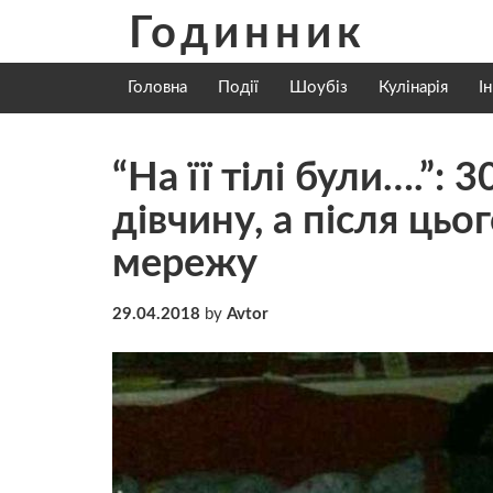
Skip
Годинник
to
content
Головна
Події
Шоубіз
Кулінарія
І
“На її тілі були….”:
дівчину, а після цьо
мережу
29.04.2018
by
Avtor