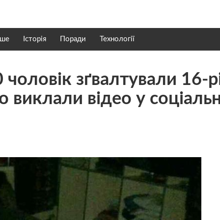
нше
Історія
Поради
Технології
 30 чоловік зґвалтували 16-р
го виклали відео у соціаль