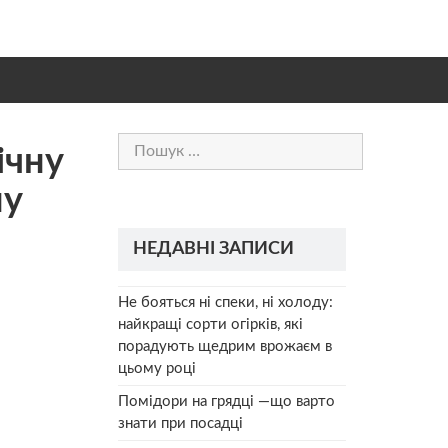
Пошук:
ічну
ну
НЕДАВНІ ЗАПИСИ
Не бояться ні спеки, ні холоду:
найкращі сорти огірків, які
порадують щедрим врожаєм в
цьому році
Помідори на грядці —що варто
знати при посадці