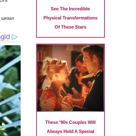
ся в
й шквал