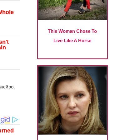
анейро.