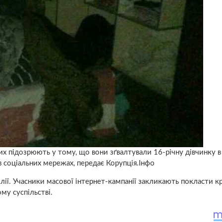
ких підозрюють у тому, що вони зґвалтували 16-річну дівчинку в
в соціальних мережах, передає Корупція.Інфо
ії. Учасники масової інтернет-кампанії закликають покласти кр
ому суспільстві.