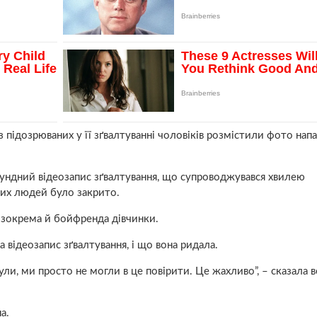
з підозрюваних у її зґвалтуванні чоловіків розмістили фото напа
ундний відеозапис зґвалтування, що супроводжувався хвилею
их людей було закрито.
 зокрема й бойфренда дівчинки.
а відеозапис зґвалтування, і що вона ридала.
и, ми просто не могли в це повірити. Це жахливо”, – сказала в
а.