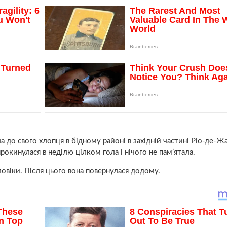
а до свого хлопця в бідному районі в західній частині Ріо-де-Ж
прокинулася в неділю цілком гола і нічого не пам’ятала.
оловіки. Після цього вона повернулася додому.