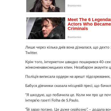
Лише через кілька днів вона дізналася, що дехто 
Twitter.
Крім того, інтернетом швидко поширився 40-сек
жінконенависницьких кпин. Незабаром акаунти ц
Поліція виписала ордери на арешт підозрюваних,
Бабуся дівчинки сказала місцевій пресі, що бачил
“Я шкодую, що побачила це. Коли ми про це почул
інтерв’ю газеті Folha de S.Paulo.
“Їй зараз погано. Це дуже серйозно”, – додала вон