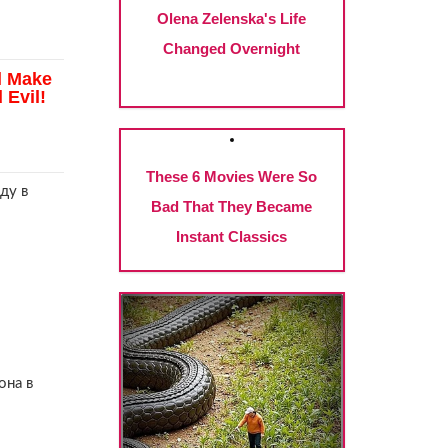
ду в
она в