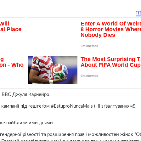
т ВВС Джуля Карнейро.
панії під гештеґом #EstuproNuncaMais (Ні зґвалтуванням!).
 вже найближчими днями.
ь гендерної рівності та розширення прав і можливостей жінок “