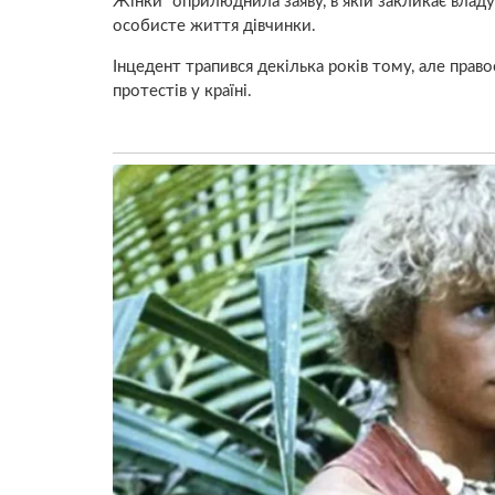
Жінки” оприлюднила заяву, в якій закликає владу
особисте життя дівчинки.
Інцедент трапився декілька років тому, але право
протестів у країні.