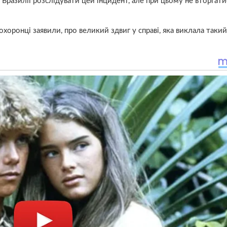
 Бразилії розслідувати цей інцидент, але при цьому не вторгати
охоронці заявили, про великий здвиг у справі, яка виклала таки