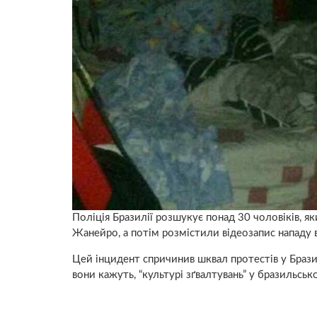
Поліція Бразилії розшукує понад 30 чоловіків, я
Жанейро, а потім розмістили відеозапис нападу 
Цей інцидент спричинив шквал протестів у Бразил
вони кажуть, “культурі зґвалтувань” у бразильськ