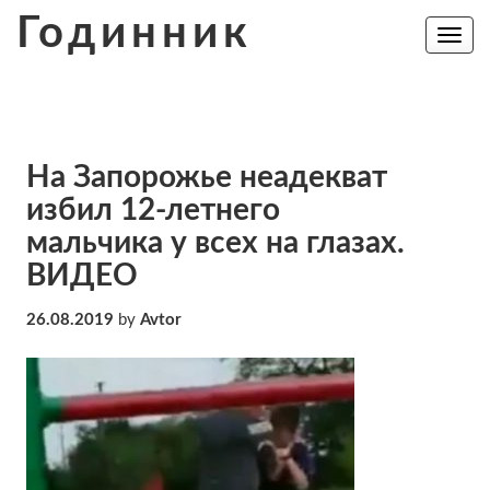
Skip
Годинник
to
Toggle
navig
content
На Запорожье неадекват
избил 12-летнего
мальчика у всех на глазах.
ВИДЕО
26.08.2019
by
Avtor