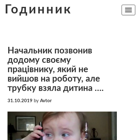
Skip
Годинник
to
Toggle
navig
content
Начальник позвонив
додому своєму
працівнику, який не
вийшов на роботу, але
трубку взяла дитина ….
31.10.2019
by
Avtor