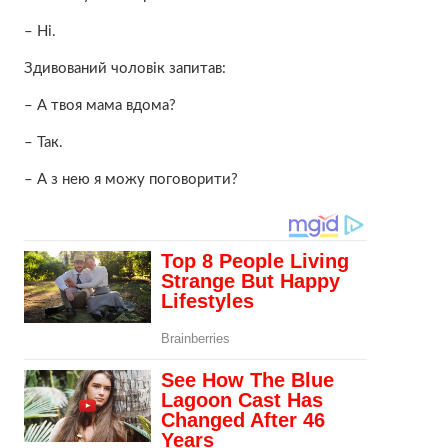
– Ні.
Здивований чоловік запитав:
– А твоя мама вдома?
– Так.
– А з нею я можу поговорити?