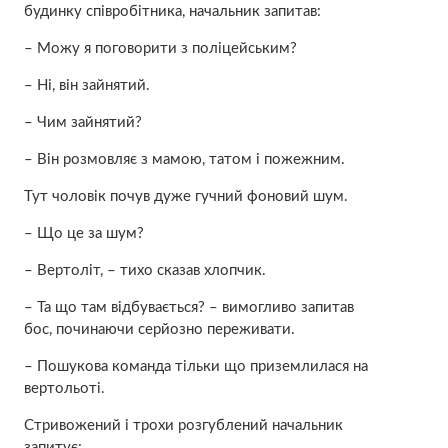
будинку співробітника, начальник запитав:
– Можу я поговорити з поліцейським?
– Ні, він зайнятий.
– Чим зайнятий?
– Він розмовляє з мамою, татом і пожежним.
Тут чоловік почув дуже гучний фоновий шум.
– Що це за шум?
– Вертоліт, – тихо сказав хлопчик.
– Та що там відбувається? – вимогливо запитав
бос, починаючи серйозно переживати.
– Пошукова команда тільки що приземлилася на
вертольоті.
Стривожений і трохи розгублений начальник
запитує: