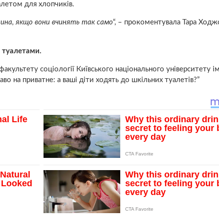
алетом для хлопчиків.
сина, якщо вони вчинять так само
“, – прокоментувала Тара Ходж
з туалетами.
культету соціології Київського національного університету ім
аво на приватне: а ваші діти ходять до шкільних туалетів?”