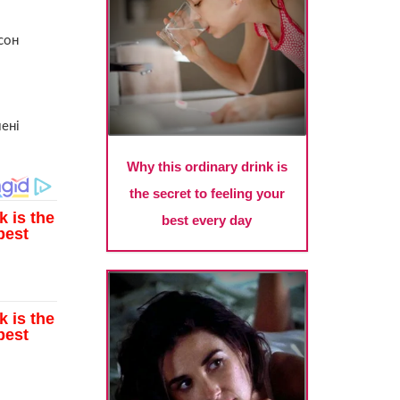
сон
ені