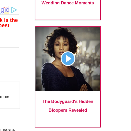
нішню
я школи.