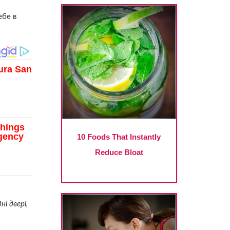
ебе в
і двері,