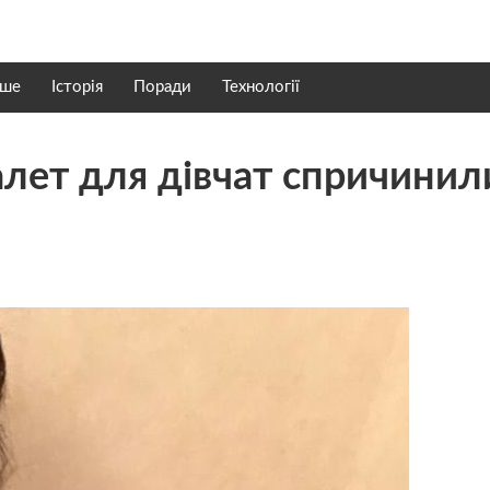
нше
Історія
Поради
Технології
алет для дівчат спричинил