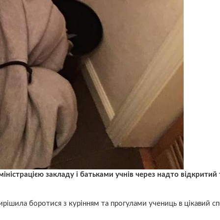
міністрацією закладу і батьками учнів через надто відкритий
 вирішила боротися з курінням та прогулами учениць в цікавий сп