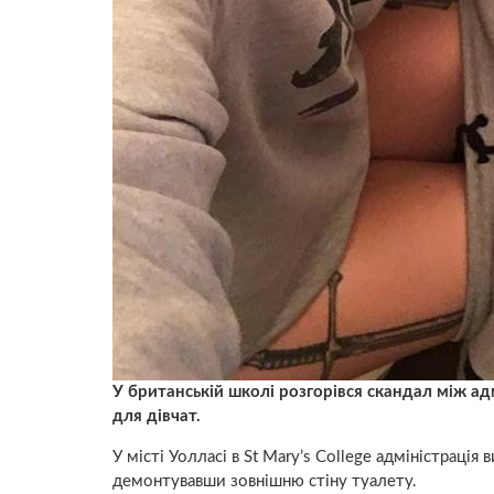
У британській школі розгорівся скандал між ад
для дівчат.
У місті Уолласі в St Mary’s College адміністрація
демонтувавши зовнішню стіну туалету.