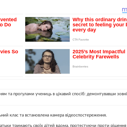
ням та прогулами учениць в цікавий спосіб: демонтувавши зов
ьний клас та встановлена камера відеоспостереження.
 батьки тримають своїх дітей вдома, протестуючи проти рішенн