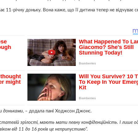
є 11-річну доньку. Вона каже, що її дитина тепер не відчуває с
и доньками
, – додала пані Ходжсон Джонс.
статевій зрілості, мають мати певну конфіденційність. І лише одн
віком від 11 до 16 років це неприпустимо
“.