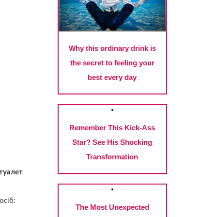
 туалет
осіб: