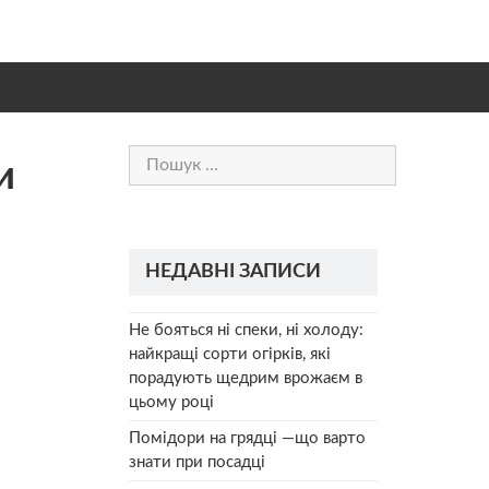
Пошук:
и
НЕДАВНІ ЗАПИСИ
Не бояться ні спеки, ні холоду:
найкращі сорти огірків, які
порадують щедрим врожаєм в
цьому році
Помідори на грядці —що варто
знати при посадці