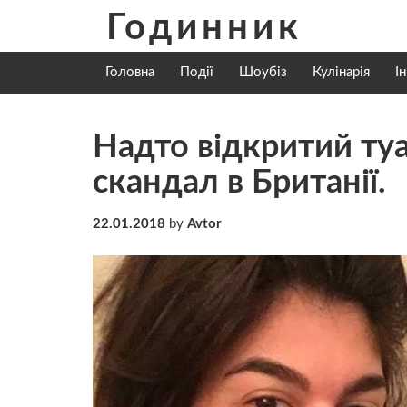
Skip
Годинник
to
content
Головна
Події
Шоубіз
Кулінарія
І
Надто відкритий ту
скандал в Британії.
22.01.2018
by
Avtor