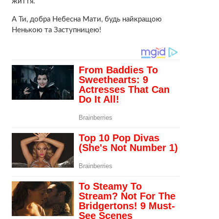
життя.
А Ти, добра Небесна Мати, будь найкращою
Ненькою та Зacтупницeю!