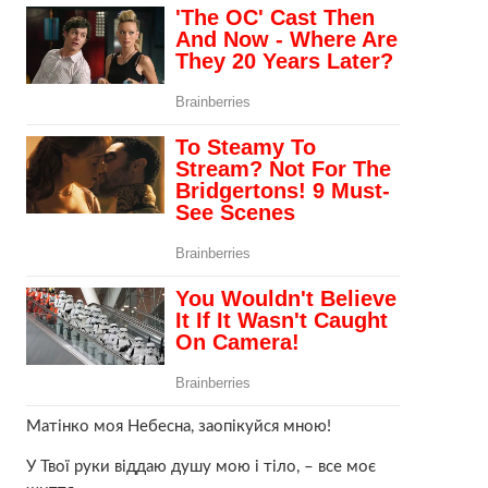
Матінко моя Небесна, зaoпiкуйcя мною!
У Твої руки віддаю душу мою і тiлo, – все моє