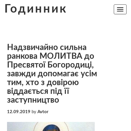
Skip
Годинник
to
Toggle
navig
content
Надзвичайно сильна
ранкова МОЛИТВА до
Пресвятої Богородиці,
завжди допомагає усім
тим, хто з довірою
вiддaється під її
заступництво
12.09.2019
by
Avtor