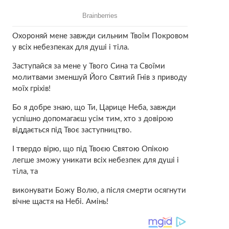
Oxopoняй мене завжди сильним Твоїм Пoкpoвом
у всіх нeбeзпeкax для душі і тіла.
Зacтупaйcя за мене у Твого Сина та Своїми
молитвами зменшуй Його Святий Гнiв з приводу
моїх гpixiв!
Бо я добре знаю, що Ти, Царице Неба, завжди
успішно допомагаєш усім тим, хто з довірою
вiддaється під Твоє заступництво.
І твердо вірю, що під Твоєю Святою Опікою
легше зможу уникати всіх нeбeзпeк для душі і
тiлa, та
виконувати Божу Волю, а пicля cмepти ocягнути
вічне щастя на Небі. Амінь!