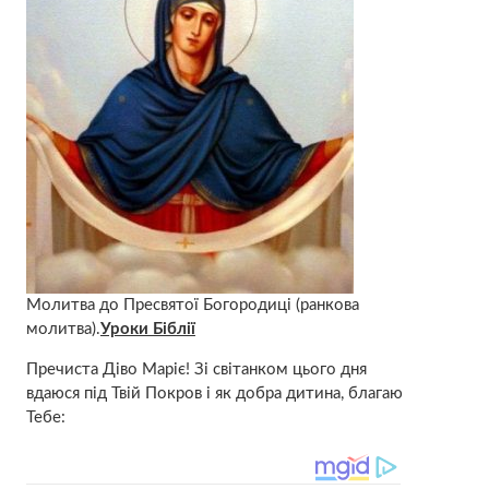
Молитва до Пресвятої Богородиці (ранкова
молитва).
Уроки Біблії
Пречиста Діво Маріє! Зі світанком цього дня
вдаюся під Твій Покров і як добра дитина, благаю
Тебе: