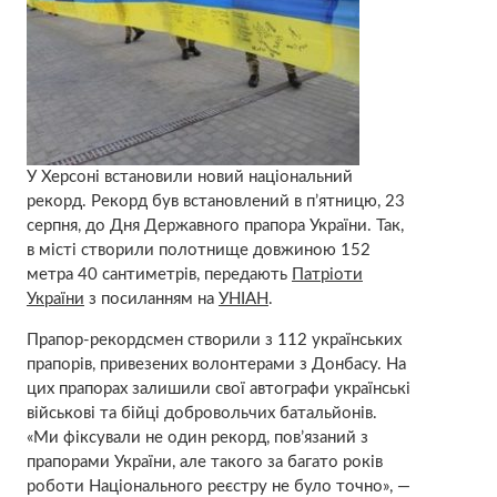
У Херсоні встановили новий національний
рекорд. Рекорд був встановлений в п’ятницю, 23
серпня, до Дня Державного прапора України. Так,
в місті створили полотнище довжиною 152
метра 40 сантиметрів, передають
Патріоти
України
з посиланням на
УНІАН
.
Прапор-рекордсмен створили з 112 українських
прапорів, привезених волонтерами з Донбасу. На
цих прапорах залишили свої автографи українські
військові та бійці добровольчих батальйонів.
«Ми фіксували не один рекорд, пов’язаний з
прапорами України, але такого за багато років
роботи Національного реєстру не було точно», —