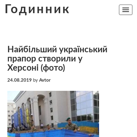
Skip
Годинник
to
Toggle
navig
content
Найбільший український
прапор створили у
Херсоні (фото)
24.08.2019
by
Avtor