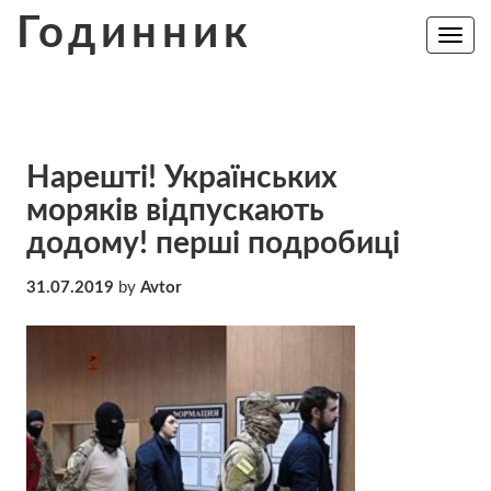
Skip
Годинник
to
Toggle
navig
content
Нарешті! Українських
моряків відпускають
додому! перші подробиці
31.07.2019
by
Avtor