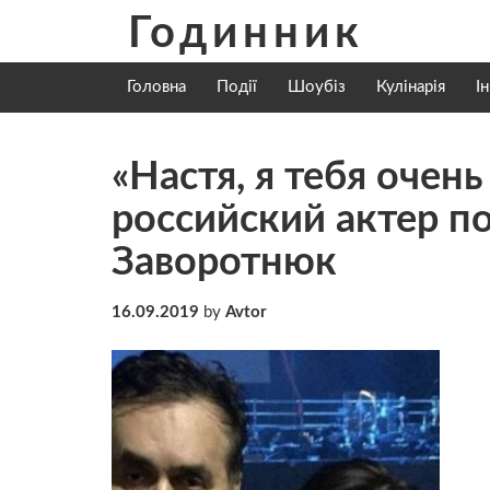
Skip
Годинник
to
content
Головна
Події
Шоубіз
Кулінарія
І
«Настя, я тебя очен
российский актер п
Заворотнюк
16.09.2019
by
Avtor