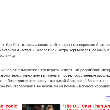
ентября Сеть взорвала новость об экстренном переводе Анастас
а актрисы Анастасии Заворотнюк Петра Чернышева и ее маму в 
 больницу.
их пор отказываются в это верить. Известный российский акте
Заворотнюк сильно преувеличена, и провел собственное рассле
m он обнародовал переписку с актрисой Анастасией Заворотнюк.
кже поинтересовался, не нужна ли ей помощь в поиске хороших