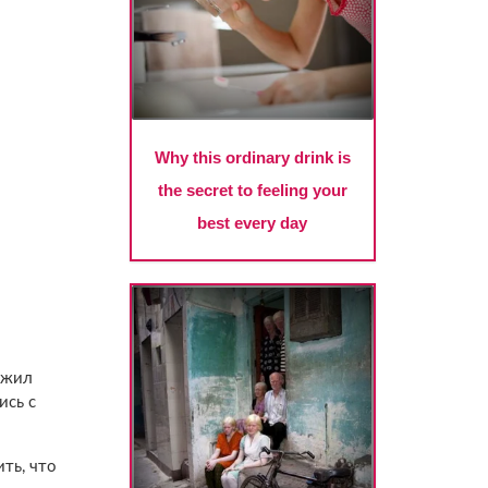
ожил
ись с
ить, что