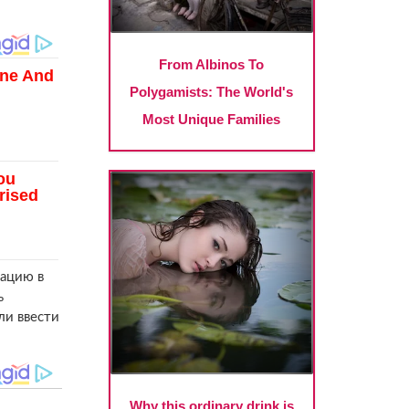
мацию в
ь
ли ввести