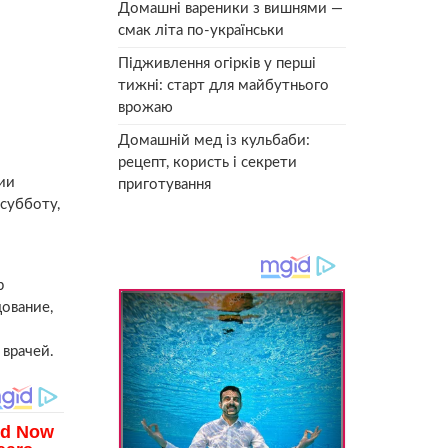
Домашні вареники з вишнями —
смак літа по-українськи
Підживлення огірків у перші
тижні: старт для майбутнього
врожаю
Домашній мед із кульбаби:
рецепт, користь і секрети
ии
приготування
субботу,
р
дование,
 врачей.