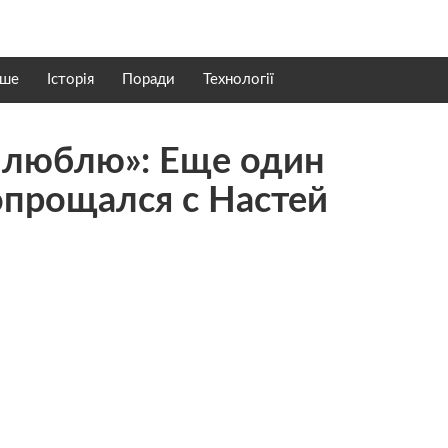
нше
Історія
Поради
Технології
ь люблю»: Еще один
опрощался с Настей