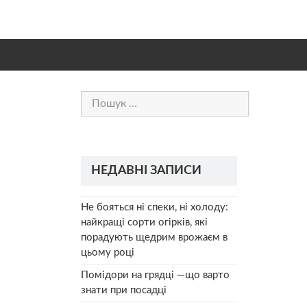
Пошук:
НЕДАВНІ ЗАПИСИ
Не бояться ні спеки, ні холоду:
найкращі сорти огірків, які
порадують щедрим врожаєм в
цьому році
Помідори на грядці —що варто
знати при посадці