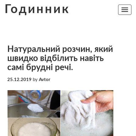
Skip
Годинник
to
Toggle
navig
content
Натуральний розчин, який
швидко відбілить навіть
самі брудні речі.
25.12.2019
by
Avtor