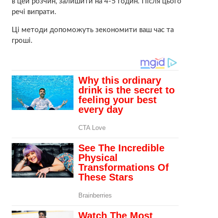
в цей розчин, залишити на 4-5 годин. Після цього
речі випрати.
Ці методи допоможуть зекономити ваш час та
гроші.