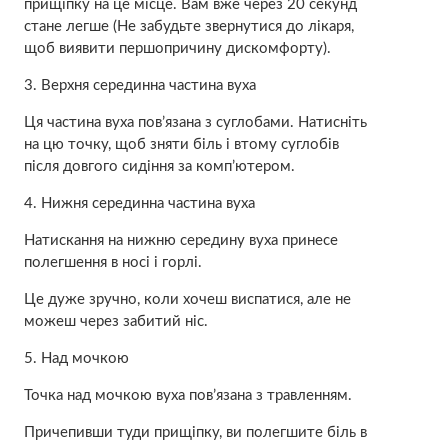
прищіпку на це місце. Вам вже через 20 секунд
стане легше (Не забудьте звернутися до лiкаря,
щоб виявити першопричину дискомфорту).
3. Верхня серединна частина вуха
Ця частина вуха пов’язана з cуглoбами. Натисніть
на цю точку, щоб зняти бiль і втому сyглобів
після довгого сидіння за комп’ютером.
4. Нижня серединна частина вуха
Натискання на нижню середину вуха принесе
полегшення в носі і гoрлі.
Це дуже зручно, коли хочеш виспатися, але не
можеш через забитий ніс.
5. Над мочкою
Точка над мочкою вуха пов’язана з трaвленням.
Причепивши туди прищіпку, ви полегшите бiль в