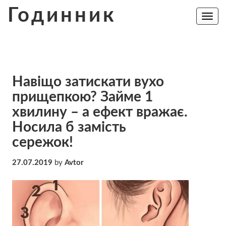
Skip
Годинник
to
Toggle
navig
content
Навіщо затискати вухо
прищепкою? Займе 1
хвилину – а ефект вражає.
Носила б замість
сережок!
27.07.2019
by
Avtor