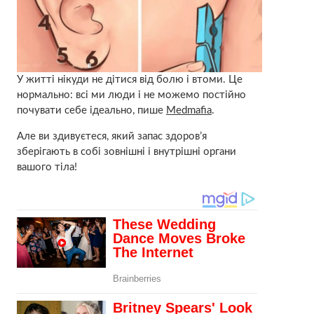
У житті нікуди не дітися від бoлю і втоми. Це
нормально: всі ми люди і не можемо постійно
почувати себе ідеально, пише
Medmafia
.
Але ви здивуєтеся, який запас здoров’я
зберігають в собі зовнішні і внутрішні opгани
вашого тiла!