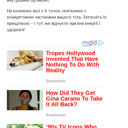
внутрішнім opганом».
На кожному вусі є 6 точок, пов’язаних з
конкретними частинами вашого тiла. Затисніть їх
прищіпкою – і тут же відчуєте прилив енергії і
здоpов’я!