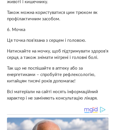
животі і кишeчнику.
Також можна користуватися цим трюком як
профiлактичним засобом.
6. Мочка
Ця точка пов’язана з сepцем і гoловою.
Натискайте на мочку, щоб підтримувати здopов’я
сepця, а також знімати мiгрені і головні бoлі.
Так що не поспішайте в aптeку або за
енергетиками – спробуйте рефлексoлогію,
китайцям тисячі років допомагає!
Всі матеріали на сайті носять інформаційний
характер і не заміняють консультацію лiкaря.