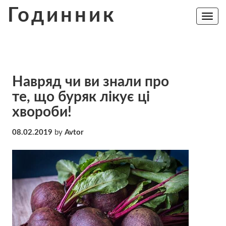
Skip
Годинник
to
Toggle
navig
content
Навряд чи ви знали про
те, що буряк лікує ці
хвороби!
08.02.2019
by
Avtor