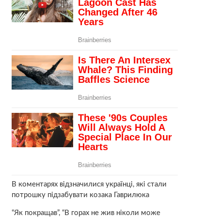
В коментарях відзначилися українці, які стали
потрошку підзабувати козака Гаврилюка
“Як покращав”, “В горах не жив ніколи може