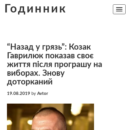
Skip
Годинник
to
Toggle
navig
content
“Назад у грязь”: Козак
Гаврилюк показав своє
життя після програшу на
виборах. Знову
доторканий
19.08.2019
by
Avtor