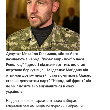
Депутат Михайло Гаврилюк, або як його
називають в народі “козак Гаврилюк” у часи
Революції Гідності відзначився тим, що став
жертвою беркутівців. На ідеалах Майдану він
отримав довіру людей і став політиком. Однак,
ставши депутатом партії “Народний фронт” він
не зміг позитивно відзначитися в очах
українців.
На дострокових парламентських виборах
Гаврилюк зазнав нищівної поразки, набравши