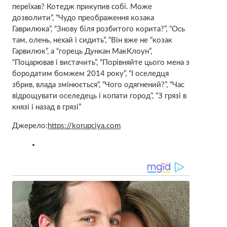
переїхав? Котедж прикупив собі. Може
дозволити”, “Чудо преображення козака
Гаврилюка”, “Знову біля розбитого корита?”, “Ось
там, олень, нехай і сидить”, “Він вже не “козак
Гарвилюк”, а “горець Дункан МакКлоун”,
“Поцарював і вистачить”, “Порівняйте цього мена з
бородатим бомжем 2014 року”, “І оселедця
збрив, влада змінюється”, “Чого одягнений?”, “Час
відрощувати оселедець і копати город”, “З грязі в
князі і назад в грязі”
Джерело:
https://korupciya.com