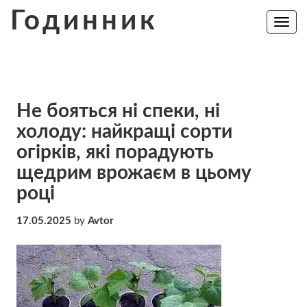
Skip
Годинник
to
Toggle
navig
content
Не бояться ні спеки, ні
холоду: найкращі сорти
огірків, які порадують
щедрим врожаєм в цьому
році
17.05.2025
by
Avtor