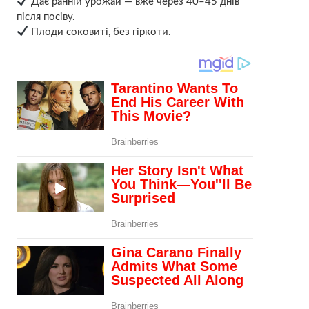
Дає ранній урожай — вже через 40–45 днів
після посіву.
Плоди соковиті, без гіркоти.