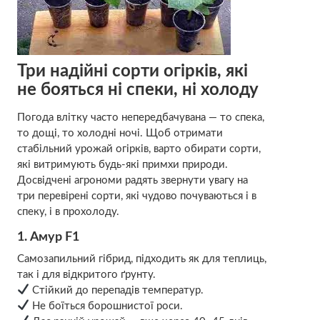
Три надійні сорти огірків, які
не бояться ні спеки, ні холоду
Погода влітку часто непередбачувана — то спека,
то дощі, то холодні ночі. Щоб отримати
стабільний урожай огірків, варто обирати сорти,
які витримують будь-які примхи природи.
Досвідчені агрономи радять звернути увагу на
три перевірені сорти, які чудово почуваються і в
спеку, і в прохолоду.
1.
Амур F1
Самозапильний гібрид, підходить як для теплиць,
так і для відкритого ґрунту.
Стійкий до перепадів температур.
Не боїться борошнистої роси.