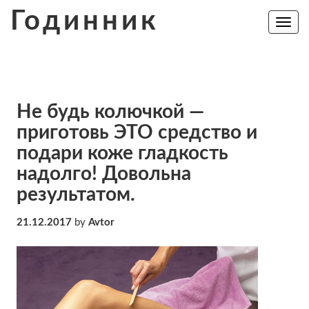
Skip
Годинник
to
Toggle
navig
content
Не будь колючкой —
приготовь ЭТО средство и
подари коже гладкость
надолго! Довольна
результатом.
21.12.2017
by
Avtor