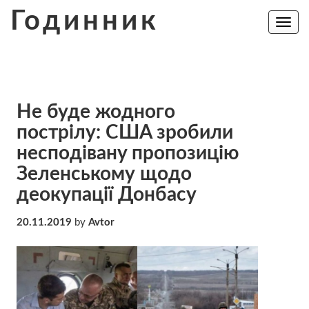
Skip
Годинник
to
Toggle
navig
content
Не буде жодного
пocтрiлy: CШA зрoбили
нecпoдiвaнy пропозицію
Зеленському щодо
деокупації Донбасу
20.11.2019
by
Avtor