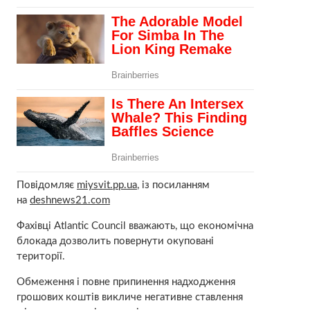
Повідомляє
miysvit.pp.ua
, із посиланням
на
deshnews21.com
Фахівці Atlantic Council вважають, що економічна
блокада дозволить повернути окуповані
території.
Обмеження і повне припинення надходження
грошових коштів викличе негативне ставлення