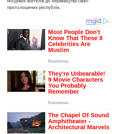
місцевих жителів до керівництва само-
проголошених республік.