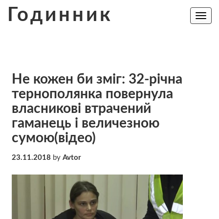
Skip
Годинник
to
Toggle
navig
content
Не кожен би зміг: 32-річна
тернополянка повернула
власникові втрачений
гаманець і величезною
сумою(відео)
23.11.2018
by
Avtor