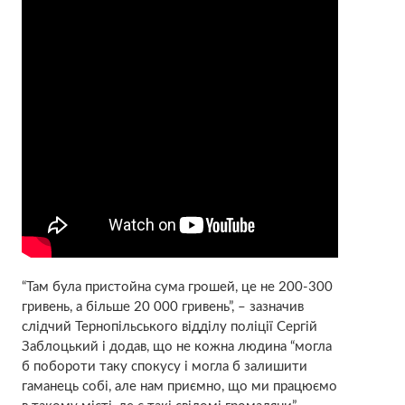
“Там була пристойна сума грошей, це не 200-300
гривень, а більше 20 000 гривень”, – зазначив
слідчий Тернопільського відділу поліції Сергій
Заблоцький і додав, що не кожна людина “могла
б побороти таку спокусу і могла б залишити
гаманець собі, але нам приємно, що ми працюємо