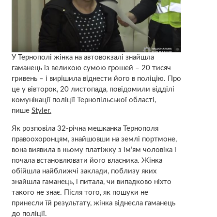
У Тернополі жінка на автовокзалі знайшла
гаманець із великою сумою грошей – 20 тисяч
гривень – і вирішила віднести його в поліцію. Про
це у вівторок, 20 листопада, повідомили відділі
комунікації поліції Тернопільської області,
пише
Styler.
Як розповіла 32-річна мешканка Тернополя
правоохоронцям, знайшовши на землі портмоне,
вона виявила в ньому платіжку з ім’ям чоловіка і
почала встановлювати його власника. Жінка
обійшла найближчі заклади, поблизу яких
знайшла гаманець, і питала, чи випадково ніхто
такого не знає. Після того, як пошуки не
принесли їй результату, жінка віднесла гаманець
до поліції.