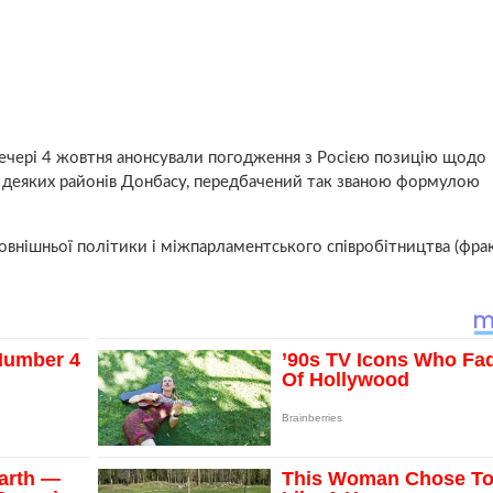
ввечері 4 жовтня анонсували погодження з Росією позицію щодо
 деяких районів Донбасу, передбачений так званою формулою
овнішньої політики і міжпарламентського співробітництва (фра