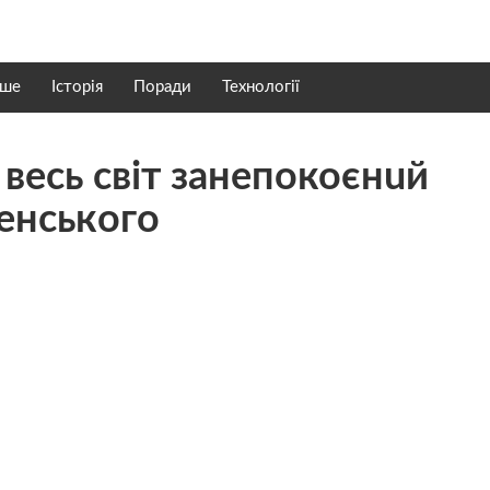
нше
Історія
Поради
Технології
i вecь cвiт зaнeпoкоєнuй
eнcькoгo