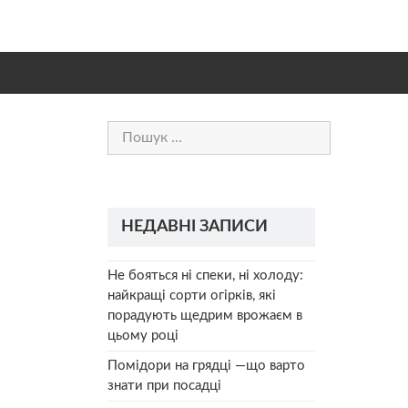
Пошук:
НЕДАВНІ ЗАПИСИ
Не бояться ні спеки, ні холоду:
найкращі сорти огірків, які
порадують щедрим врожаєм в
цьому році
Помідори на грядці —що варто
знати при посадці