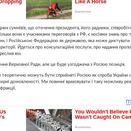
них сумнівів, що оточення президента, його радники, співробіт
ільки вони є учасниками переговорів з РФ, є носіями знань про те
ми, і Російською Федерацією як державою, яка може диктувати
території. Йдеться про консультаційні послуги, про надання проп
реслив він.
ення Верховної Ради, але це буде узгоджена з Росією позиція.
м теоретично можуть бути сприйняті Росією як спроба України 
 мирні домовленості. Ми повинні враховувати і таку можливу ре
фракції.