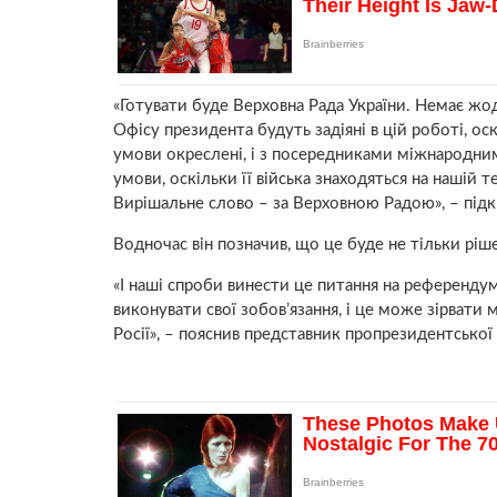
«Готувати буде Верховна Рада України. Немає жод
Офісу президента будуть задіяні в цій роботі, оск
умови окреслені, і з посередниками міжнародни
умови, оскільки її війська знаходяться на нашій 
Вирішальне слово – за Верховною Радою», – підк
Водночас він позначив, що це буде не тільки ріш
«І наші спроби винести це питання на референду
виконувати свої зобов’язання, і це може зірвати
Росії», – пояснив представник пропрезидентської 