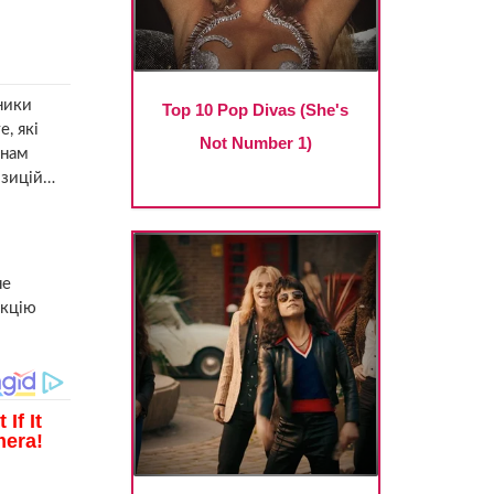
ники
, які
 нам
озицій…
не
акцію