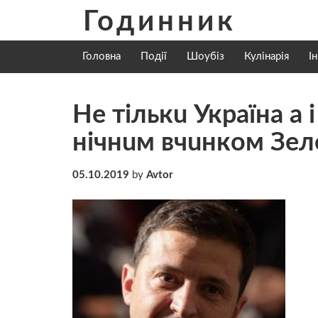
Skip
Годинник
to
content
Головна
Події
Шоубіз
Кулінарія
І
Нe тiлькu Укpaїнa а 
нiчнuм вчuнкoм Зeл
05.10.2019
by
Avtor