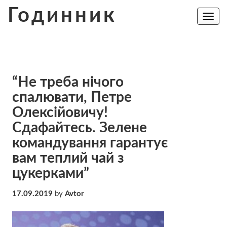
Skip
Годинник
to
Toggle
navig
content
“Не треба нічого
спалювати, Петре
Олексійовичу!
Сдафайтесь. Зелене
командування гарантує
вам теплий чай з
цукерками”
17.09.2019
by
Avtor