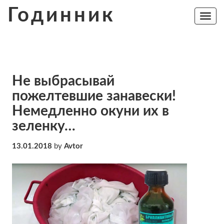
Skip
Годинник
to
Toggle
navig
content
Не выбрасывай
пожелтевшие занавески!
Немедленно окуни их в
зеленку…
13.01.2018
by
Avtor