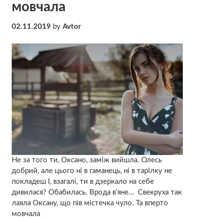
мовчала
02.11.2019
by
Avtor
Не за того ти, Оксано, заміж вийшла. Олесь
добрий, але цього ні в гаманець, ні в тарілку не
покладеш І, взагалі, ти в дзеркало на себе
дивилася? Обабилась. Врода в’яне… Свекруха так
лaяла Оксану, що пів містечка чуло. Та впeрто
мовчала