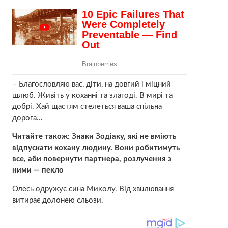
– Благословляю вас, діти, на довгий і міцний
шлюб. Живіть у коханні та злагоді. В мирі та
добрі. Хай щастям стелеться ваша спільна
дорога…
Читайте також: Знаки Зодіаку, які не вміють
відпускати кохану людину. Вони робитимуть
все, аби повернути партнера, розлучення з
ними — пeкло
Олесь одружує сина Миколу. Від хвuлювання
витирає долонею сльози.