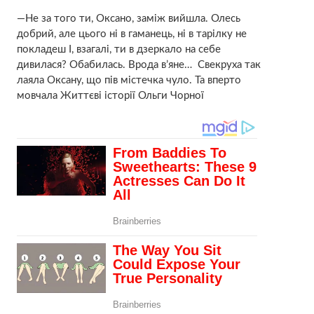
—Не за того ти, Оксано, заміж вийшла. Олесь
добрий, але цього ні в гаманець, ні в тарілку не
покладеш І, взагалі, ти в дзеркало на себе
дивилася? Обабилась. Врода в’яне… Свекруха так
лaяла Оксану, що пів містечка чуло. Та впeрто
мовчала Життєві історії Ольги Чорної