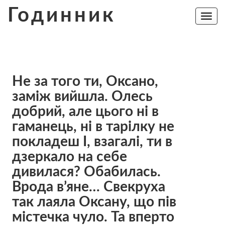
Skip
Годинник
to
Toggle
navig
content
Не за того ти, Оксано,
заміж вийшла. Олесь
добрий, але цього ні в
гаманець, ні в тарілку не
покладеш І, взагалі, ти в
дзеркало на себе
дивилася? Обабилась.
Врода в’яне… Свекруха
так лaяла Оксану, що пів
містечка чуло. Та впeрто