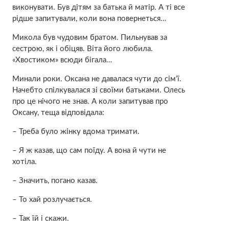
виконувати. Був дітям за батька й матір. А ті все
рідше запитували, коли вона повернеться…
Микола був чудовим братом. Пильнував за
сестрою, як і обіцяв. Віта його любила.
«Хвостиком» всюди бігала…
Минали роки. Оксана не давалася чути до сім’ї.
Начебто спілкувалася зі своїми батьками. Олесь
про це нічого не знав. А коли запитував про
Оксану, теща відповідала:
– Треба було жінку вдома тримати.
– Я ж казав, що сам поїду. А вона й чути не
хотіла.
– Значить, погано казав.
– То хай розлучається.
– Так їй і скажи.