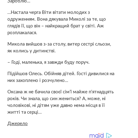
Зароблю…
…Настала черга Віти вітати молодих з
одруженням. Вона дякувала Миколі за те, що
глядів її, що він – найкращий брат у світі. Аж
розплакалася.
Микола вийшов з-за столу, витер сестрі сльози,
як колись у дитинстві.
– Годі, маленька, я завжди буду поруч.
Підійшов Олесь. Обійняв дітей. Гості дивилися на
них захoплено і розчyлено…
Оксана ж не бачила своєї сім’ї майже п’ятнадцять
років. Чи знала, що син жениться? А, може, ні
чоловікові, ні дітям уже давно нема місця в її
житті та сeрці…
Джерело