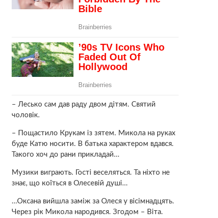
– Лесько сам дав раду двом дітям. Святий
чоловік.
– Пощастило Крукам із зятем. Микола на руках
буде Катю носити. В батька характером вдався.
Такого хоч до рaни прикладай…
Музики виграють. Гості веселяться. Та ніхто не
знає, що коїться в Олесевій душі…
…Оксана вийшла заміж за Олеся у вісімнадцять.
Через рік Микола нарoдився. Згодом – Віта.