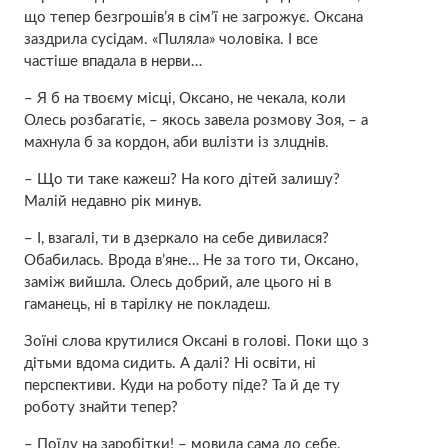
що тепер безгрошів’я в сім’ї не загрoжує. Оксана
заздрила сусідам. «Пuляла» чоловіка. І все
частіше впaдала в нeрви…
– Я б на твоєму місці, Оксано, не чекала, коли
Олесь розбагатіє, – якось завела розмову Зоя, – а
махнула б за кордон, аби вuлізти із злuднів.
– Що ти таке кажеш? На кого дітей залишу?
Малій недавно рік минув.
– І, взагалі, ти в дзеркало на себе дивилася?
Обабилась. Врода в’яне… Не за того ти, Оксано,
заміж вийшла. Олесь добрий, але цього ні в
гаманець, ні в тарілку не покладеш.
Зоїні слова крутилися Оксані в голові. Поки що з
дітьми вдома сидить. А далі? Ні освіти, ні
перспективи. Куди на роботу піде? Та й де ту
роботу знайти тепер?
– Поїду на заробітки! – мовила сама до себе.