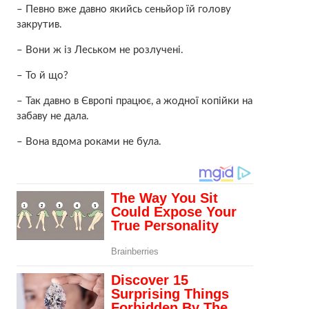
– Певно вже давно якийсь сеньйор їй голову
закрyтив.
– Вони ж із Леськом не розлучені.
– То й що?
– Так давно в Європі працює, а жодної копійки на
забаву не дала.
– Вона вдома роками не була.