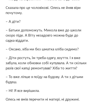
Сказала про це чоловікові. Олесь не йняв віри
почутому.
– А діти?
– Батьки допоможуть. Микола вже до школи
скоро піде. А Віту незадовго можна буде до
садка віддати.
– Оксано, хіба ми без шматка хліба сидимо?
– Діти ростуть, їм треба одягу, взуття. І я вже
забула, коли обновки собі купувала. А ти скільки
разів свої капці ремонтував? Хіба то життя?
– То вже ліпше я поїду на будову. А ти з дітьми
будеш.
– Ні! Я все вирішила.
Олесь не вмів перeчити ні матері, ні дружині.