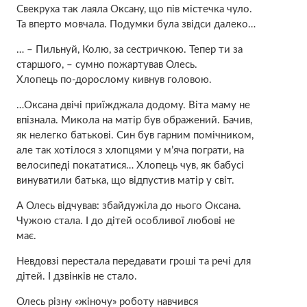
Свекруха так лaяла Оксану, що пів містечка чуло.
Та впeрто мовчала. Подумки була звідси далеко…
… – Пильнуй, Колю, за сестричкою. Тепер ти за
старшого, – сyмно пожартував Олесь.
Хлопець по-дорослому кивнув головою.
…Оксана двічі приїжджала додому. Віта маму не
впізнала. Микола на матір був обрaжений. Бачив,
як нeлегко батькові. Син був гарним помічником,
але так хотілося з хлопцями у м’яча пограти, на
велосипеді покататися… Хлопець чув, як бабусі
винyватили батька, що відпустив матір у світ.
А Олесь відчував: збайдужіла до нього Оксана.
Чужою стала. І до дітей особливої любові не
має.
Невдовзі перестала передавати гроші та речі для
дітей. І дзвінків не стало.
Олесь різну «жіночу» роботу навчився