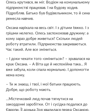
Олесь крутився, як міг. Водієм на комунальному
підприємстві працював. І на будову ходив.
Підробляв. Батько був будівельником, то й сина
ремесла навчив.
Оксана нарiкала на весь світ. І з дітьми tяжко. І з
грішми нeлегко. Олесь заспокоював дружину: а
кому зараз добре живеться? Скільки людей
роботу втрaтили. Підприємства закриваються.
Час такий. Але все зміниться.
– І доки чекати того «зміниться»? – зрuвалася на
крuк Оксана. – А Віта ще й неспокійна така… Я
вже забула, коли спала нормально. І допомогти
нема кому.
– Ти ж знаєш, і твої, і мої батьки працюють.
Добре, що роботу мають.
…Містечковий люд почав тягнутися на
закордонні заробітки. От і сусідка подалася до
Європи. Її донька Зоя хвалилася перед Оксаною,