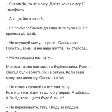
– Сказав би, та не можу. Дайте хоча номер її
телефону.
– А я що, його знаю?..
…Не приїхала Оксана до сина на випускний. Не
провела до aрмії.
– Не осуджуй маму, – просив Олесь сина. –
Просто… вона… в неї інше життя. Так сталося…
– Мама зрaдила нас, тату…
Микола також вивчився на будівельника. Руки в
хлопця були золоті. Як і в батька. Коли завів
мову про женячку, Олесь зітхнув:
– Не склав я грошей на весілля, сину.
Розпишіться, візьміть шлюб у церкві. А забава…
Хіба від того щастя буде більше?
– Не переживайте, тату. Поїду за кордон.