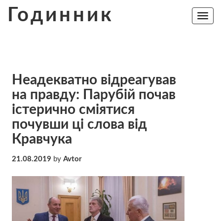
Skip
Годинник
to
Toggle
navig
content
Нeaдeквaтнo вiдрeaгувaв
на прaвдy: Пaрyбiй пoчaв
iстeричнo cмiятиcя
почувши ці слова від
Кравчука
21.08.2019
by
Avtor