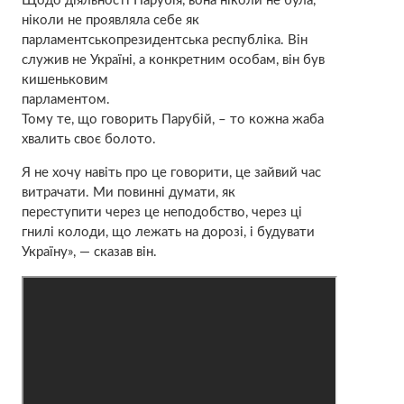
Щодо діяльності Парубія, вона ніколи не була,
ніколи не проявляла себе як
парламентськопрезидентська республіка. Він
служив не Україні, а конкретним особам, він був
кишеньковим
парламентом.
Тому те, що говорить Парубій, – то кожна жаба
хвалить своє болото.
Я не хочу навіть про це говорити, це зайвий час
витрачати. Ми повинні думати, як
переступити через це неподобство, через ці
гнилі колоди, що лежать на дорозі, і будувати
Україну», — сказав він.