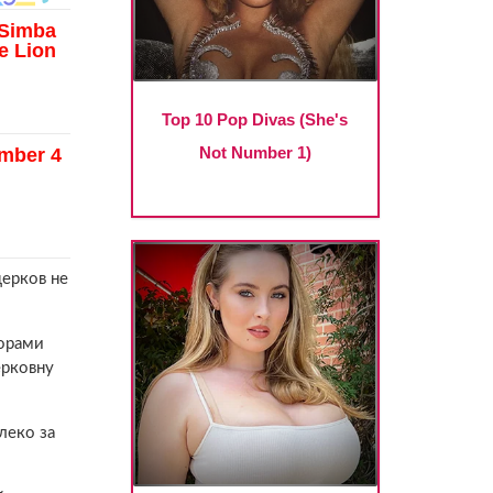
церков не
торами
ерковну
леко за