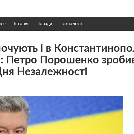
нше
Історія
Поради
Технології
очують і в Константинопол
ні: Петро Порошенко зроби
 Дня Незалежності