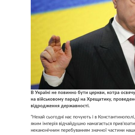
В Україні не повинно бути церкви, котра освяч
на військовому параді на Хрещатику, проведен
відродження державності.
“Нехай сьогодні нас почують і в Константинополі, 
яким імперія відчайдушно намагається прив’язати
неканонічним перебуванням значної частини нашог