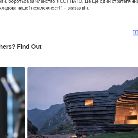
 мови, боротьба за членство в ЄС і НАТО. Це ще один стратегічни
ладова нашої незалежності”, – вказав він.