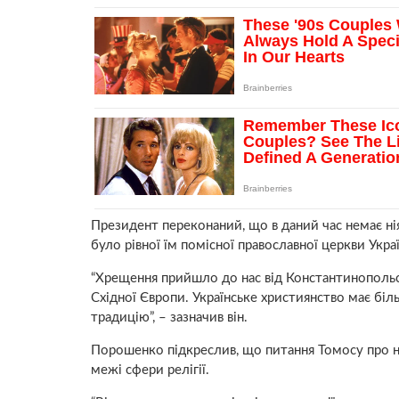
Президент переконаний, що в даний час немає ні
було рівної їм помісної православної церкви Укра
“Хрещення прийшло до нас від Константинопольс
Східної Європи. Українське християнство має біль
традицію”, – зазначив він.
Порошенко підкреслив, що питання Томосу про на
межі сфери релігії.