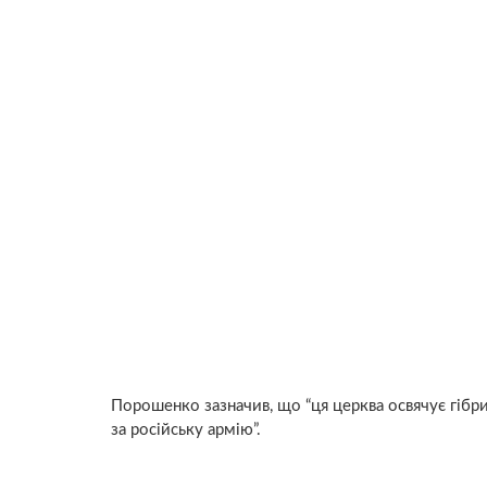
Порошенко зазначив, що “ця церква освячує гібридн
за російську армію”.