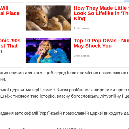
яких причин для того, щоб серед інших помісних православних 
їни.
ької церкви-матері і саме з Києва розійшлося широкими прос
ш ніж тисячолітню історію, власну богословську, літургійну і ц
дання автокефалії Українській православній церкві виходить да