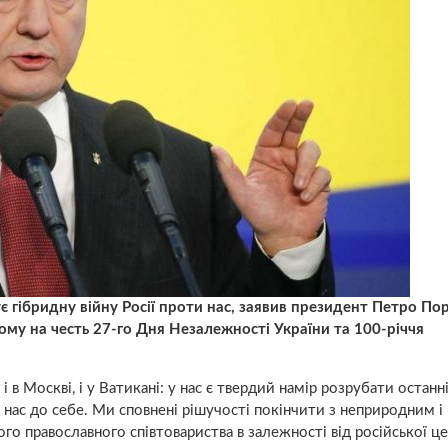
ує гібридну війну Росії проти нас, заявив президент Петро П
ому на честь 27-го Дня Незалежності України та 100-річчя
і в Москві, і у Ватикані: у нас є твердий намір розрубати останн
 нас до себе. Ми сповнені рішучості покінчити з неприродним і
о православного співтовариства в залежності від російської це