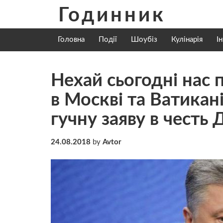
Skip
Годинник
to
content
Головна
Події
Шоубіз
Кулінарія
І
Нехай сьогодні нас п
в Москві та Ватика
гучну заяву в честь
24.08.2018
by
Avtor