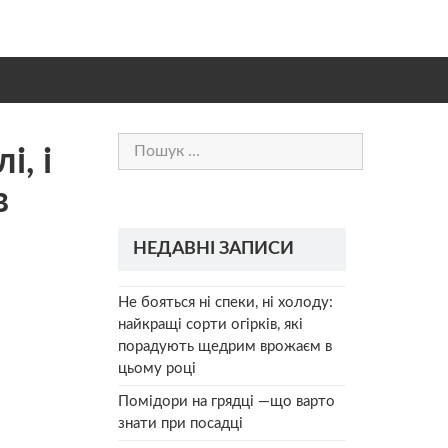
Пошук:
і, і
в
НЕДАВНІ ЗАПИСИ
Не бояться ні спеки, ні холоду:
найкращі сорти огірків, які
порадують щедрим врожаєм в
цьому році
Помідори на грядці —що варто
знати при посадці