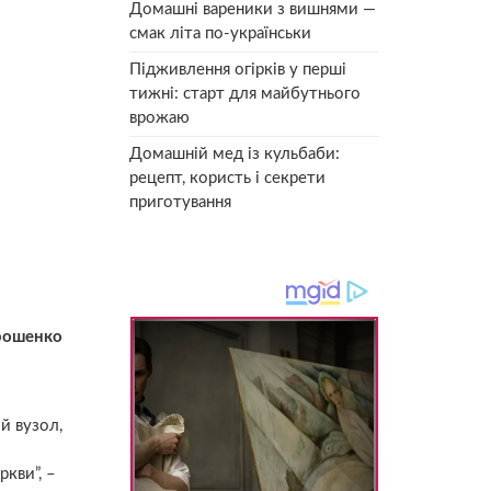
Домашні вареники з вишнями —
смак літа по-українськи
Підживлення огірків у перші
тижні: старт для майбутнього
врожаю
Домашній мед із кульбаби:
рецепт, користь і секрети
приготування
орошенко
ій вузол,
ркви”, –