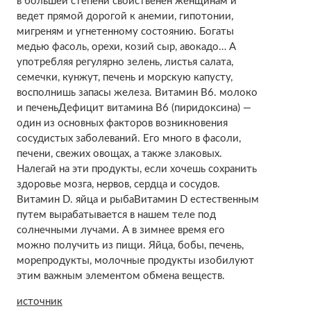
в большей степени свойственен женщинам и
ведет прямой дорогой к анемии, гипотонии,
мигреням и угнетенному состоянию. Богаты
медью фасоль, орехи, козий сыр, авокадо… А
употребляя регулярно зелень, листья салата,
семечки, кунжут, печень и морскую капусту,
восполнишь запасы железа. Витамин В6. молоко
и печеньДефицит витамина В6 (пиридоксина) —
один из основных факторов возникновения
сосудистых заболеваний. Его много в фасоли,
печени, свежих овощах, а также злаковых.
Налегай на эти продукты, если хочешь сохранить
здоровье мозга, нервов, сердца и сосудов.
Витамин D. яйца и рыбаВитамин D естественным
путем вырабатывается в нашем теле под
солнечными лучами. А в зимнее время его
можно получить из пищи. Яйца, бобы, печень,
морепродукты, молочные продукты изобилуют
этим важным элементом обмена веществ.
источник