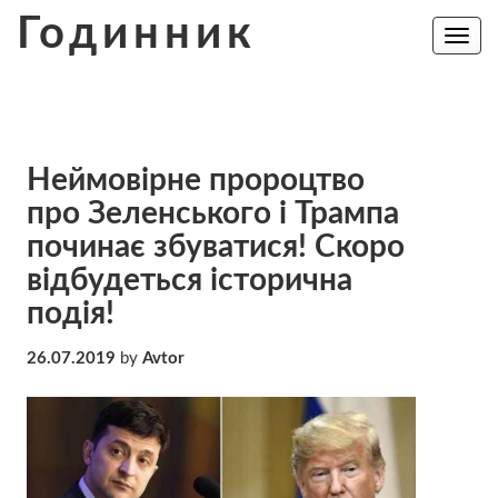
Skip
Годинник
to
Toggle
navig
content
Неймовірне пророцтво
про Зеленського і Трампа
починає збуватися! Скоро
відбудеться історична
подія!
26.07.2019
by
Avtor