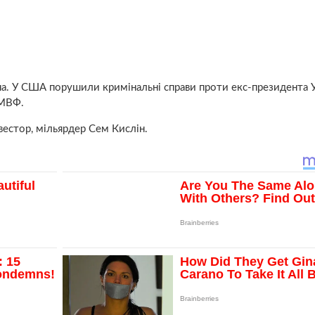
ина. У США порушили кримінальні справи проти екс-президента 
 МВФ.
вестор, мільярдер Сем Кислін.