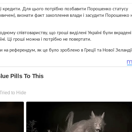
ці кредити. Для цього потрібно позбавити Порошенко статусу
овичем), визнати факт захоплення влади і засудити Порошенко 
ному співтовариству, що гроші виділені Україні були вкрадені
ні. Ці гроші можна і потрібно не повертати.
 на референдум, як це було зроблено в Греції та Нової Зеландії