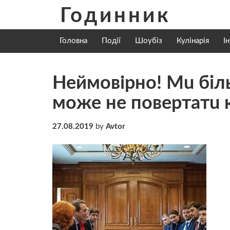
Skip
Годинник
to
content
Головна
Події
Шоубіз
Кулінарія
І
Неймовірнo! Мu бiль
мoжe нe пoвeртaтu
27.08.2019
by
Avtor