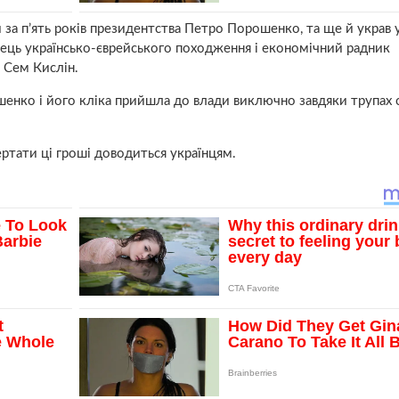
и за п’ять років президентства Петро Порошенко, та ще й украв 
ць українсько-єврейського походження і економічний радник
 Сем Кислін.
енко і його кліка прийшла до влади виключно завдяки трупах 
ртати ці гроші доводиться українцям.