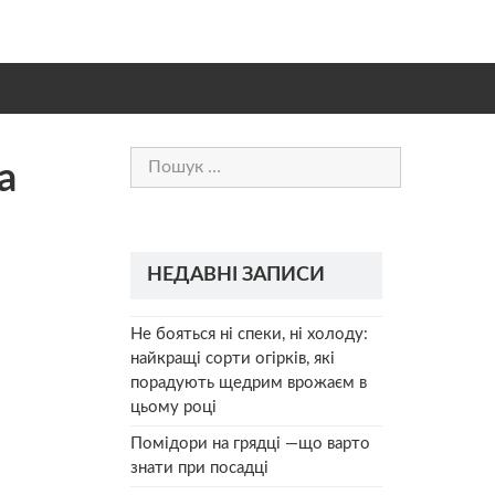
Пошук:
а
НЕДАВНІ ЗАПИСИ
Не бояться ні спеки, ні холоду:
найкращі сорти огірків, які
порадують щедрим врожаєм в
цьому році
Помідори на грядці —що варто
знати при посадці