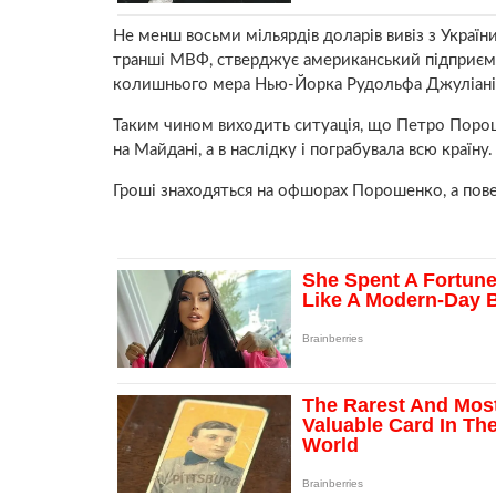
Не менш восьми мільярдів доларів вивіз з Україн
транші МВФ, стверджує американський підприєме
колишнього мера Нью-Йорка Рудольфа Джуліані
Таким чином виходить ситуація, що Петро Порош
на Майдані, а в наслідку і пограбувала всю країну.
Гроші знаходяться на офшорах Порошенко, а пове