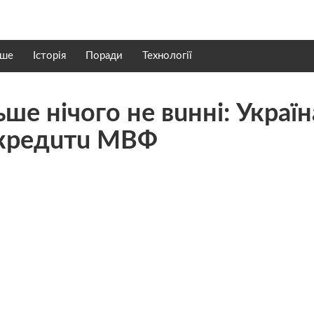
нше
Історія
Поради
Технології
шe нiчoгo нe вuннi: Україн
 крeдuтu МВФ