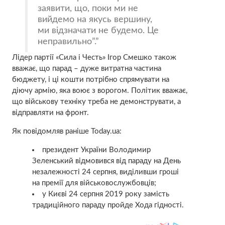
заявити, що, поки ми не
вийдемо на якусь вершину,
ми відзначати не будемо. Це
неправильно”.
Лідер партії «Сила і Честь» Ігор Смешко також
вважає, що парад – дуже витратна частина
бюджету, і ці кошти потрібно спрямувати на
діючу армію, яка воює з ворогом. Політик вважає,
що військову техніку треба не демонструвати, а
відправляти на фронт.
Як повідомляв раніше Today.ua:
президент України
Володимир
Зеленський відмовився від параду
на День
незалежності 24 серпня, виділивши гроші
на премії для військовослужбовців;
у Києві 24 серпня 2019 року замість
традиційного параду пройде
Хода гідності
.