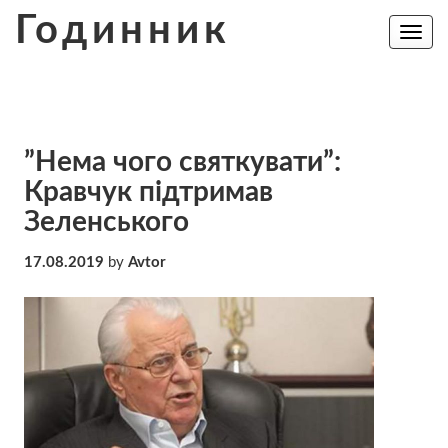
Skip
Годинник
to
Toggle
navig
content
”Нема чого святкувати”:
Кравчук підтримав
Зеленського
17.08.2019
by
Avtor