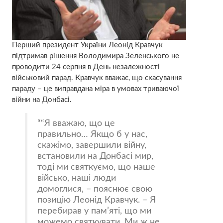
Перший президент України Леонід Кравчук
підтримав рішення Володимира Зеленського не
проводити 24 серпня в День незалежності
військовий парад. Кравчук вважає, що скасування
параду – це виправдана міра в умовах триваючої
війни на Донбасі.
“Я вважаю, що це
правильно… Якщо б у нас,
скажімо, завершили війну,
встановили на Донбасі мир,
тоді ми святкуємо, що наше
військо, наші люди
домоглися, – пояснює свою
позицію Леонід Кравчук. – Я
перебирав у пам’яті, що ми
можемо святкувати. Ми ж не