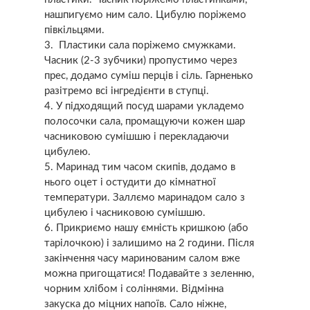
нашпигуємо ним сало. Цибулю порiжемо
півкільцями.
Пластики сала порiжемо смужками.
Часник (2-3 зубчики) пропустимо через
прес, додамо суміш перців і сіль. Гарненько
разiтрeмo всі інгредієнти в ступці.
У підходящий посуд шарами укладемо
полосочки сала, промащуючи кожен шар
часниковою сумішшю і перекладаючи
цибулею.
Маринад тим часом скипів, додамо в
нього оцет і остудити до кімнатної
температури. Заллємо маринадом сало з
цибулею і часниковою сумішшю.
Прикриємо нашу ємність кришкою (або
тарілочкою) і залишимо на 2 години. Після
закінчення часу маринованим салом вже
можна пригощатися! Подавайте з зеленню,
чорним хлібом і соліннями. Відмінна
закуска до міцних напоїв. Сало ніжне,