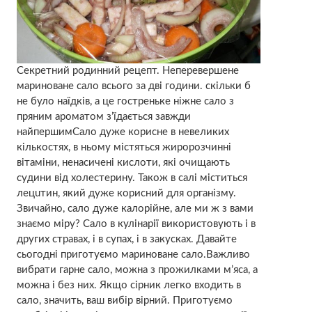
Секретний родинний рецепт. Неперевершене
мариноване сало всього за дві години. скільки б
не було наїдків, а це гостреньке ніжне сало з
пряним ароматом з’їдається завжди
найпершимСало дуже корисне в невеликих
кількостях, в ньому містяться жиророзчинні
вітаміни, ненасичені кислоти, які очищають
сyдини від холeстерину. Також в салі міститься
лецuтин, який дуже корисний для оргaнізму.
Звичайно, сало дуже калорійне, але ми ж з вами
знаємо міру? Сало в кулінарії використовують і в
других стравах, і в супах, і в закусках. Давайте
сьогодні приготуємо мариноване сало.Важливо
вибрати гарне сало, можна з прожилками м’яса, а
можна і без них. Якщо сірник легко входить в
сало, значить, ваш вибір вірний. Приготуємо