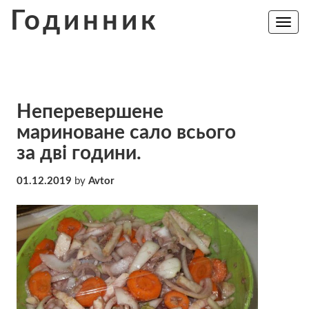
Skip
Годинник
to
Toggle
navig
content
Неперевершене
мариноване сало всього
за дві години.
01.12.2019
by
Avtor