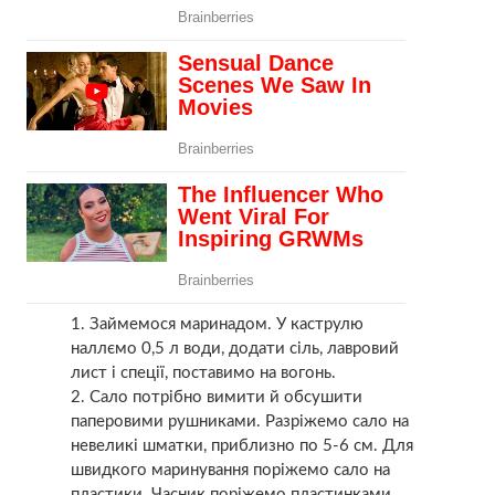
Займемося маринадом. У каструлю
наллємо 0,5 л води, додати сіль, лавровий
лист і спеції, поставимо на вогонь.
Сало потрібно вимити й обсушити
паперовими рушниками. Разрiжемo сало на
невеликі шматки, приблизно по 5-6 см. Для
швидкого маринування поріжемо сало на
пластики. Часник порiжемо пластинками,