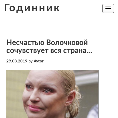
Skip
Годинник
to
Toggle
navig
content
Несчастью Волочковой
сочувствует вся страна…
29.03.2019
by
Avtor