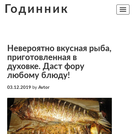
Skip
Годинник
to
Toggle
navig
content
Невероятно вкусная рыба,
приготовленная в
духовке. Даст фору
любому блюду!
03.12.2019
by
Avtor