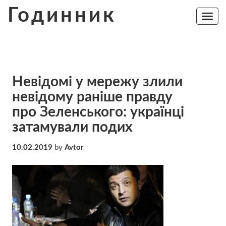
Skip
Годинник
to
Toggle
navig
content
Невідомі у мережу злили
невідому раніше правду
про Зеленського: українці
затамували подих
10.02.2019
by
Avtor