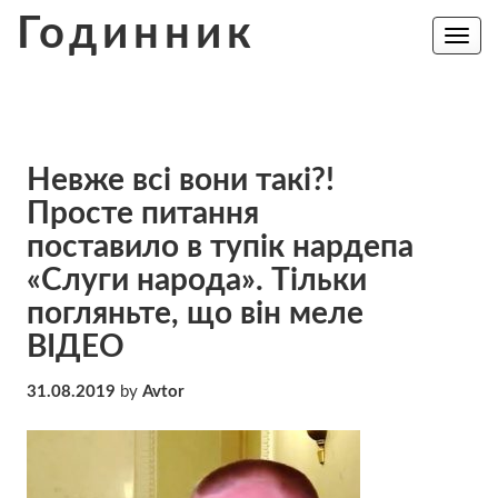
Skip
Годинник
to
Toggle
navig
content
Невже всі вони такі?!
Просте питання
поставило в тупік нардепа
«Слуги народа». Тільки
погляньте, що він меле
ВІДЕО
31.08.2019
by
Avtor