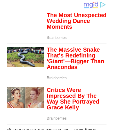
«Я точно знаю, що настане день, коли Крим