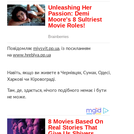
Повідомляє
miysvit.pp.ua
, із посиланням
на
www.hreblya.pp.ua
Навіть, якщо ви живете в Чернівцях, Сумах, Одесі,
Харкові чи Кіровограді.
Там, де, здається, нічого подібного немає і бути
не може.