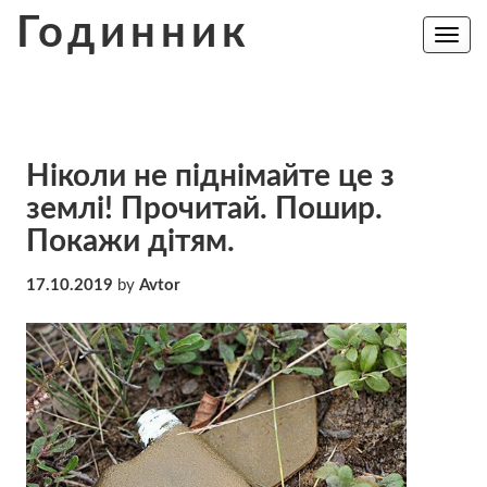
Skip
Годинник
to
Toggle
navig
content
Ніколи не піднімайте це з
землі! Прочитай. Пошир.
Покажи дітям.
17.10.2019
by
Avtor