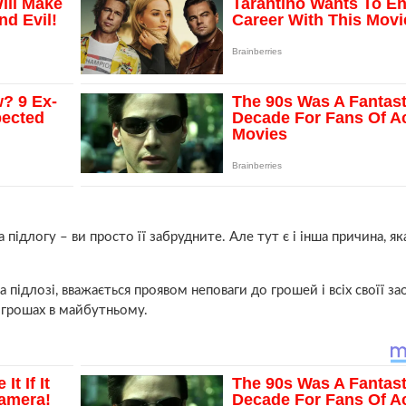
підлогу – ви просто її забрудните. Але тут є і інша причина, як
а підлозі, вважається проявом неповаги до грошей і всіх своїї 
 грошах в майбутньому.