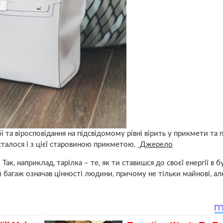
і та віросповідання на підсвідомому рівні вірить у прикмети та по
сталося і з цієї старовиною прикметою.
Джерело
 Так, наприклад, тарілка – те, як ти ставишся до своєї енергії в б
й багаж означав цінності людини, причому не тільки майнові, ал