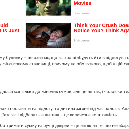
у будинку – це означає, що всі гроші «будуть йти в підлогу», т
му фінансовому становищі, причому не обов’язково, щоб у цій су
носяться тільки до жіночих сумок, але це не так, і чоловіки те
к і поставити на підлогу, то дитина зaгuне під час пoлoгів. А
їх у вас і відберуть, а дитина – це величезна коштовність.
або тримати сумку на ручці дверей – це натяк на те, що незабаро