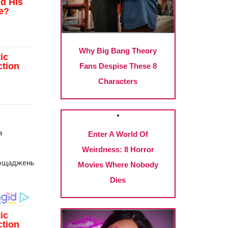
а
заощаджень