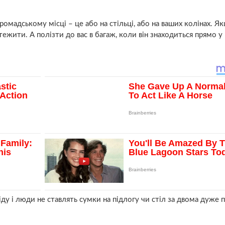
ромадському місці – це або на стільці, або на ваших колінах. Я
тежити. А полізти до вас в багаж, коли він знаходиться прямо у 
іду і люди не ставлять сумки на підлогу чи стіл за двома дуже 