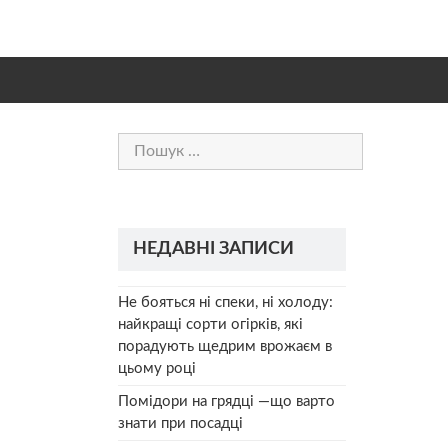
Пошук:
НЕДАВНІ ЗАПИСИ
Не бояться ні спеки, ні холоду:
найкращі сорти огірків, які
порадують щедрим врожаєм в
цьому році
Помідори на грядці —що варто
знати при посадці