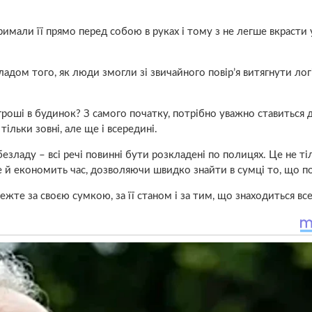
имали її прямо перед собою в руках і тому з не легше вкрасти 
адом того, як люди змогли зі звичайного повір’я витягнути логі
гроші в будинок? З самого початку, потрібно уважно ставиться д
тільки зовні, але ще і всередині.
езладу – всі речі повинні бути розкладені по полицях. Це не ті
 й економить час, дозволяючи швидко знайти в сумці то, що п
ежте за своєю сумкою, за її станом і за тим, що знаходиться вс