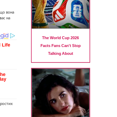
кщо вона
вас на
простих