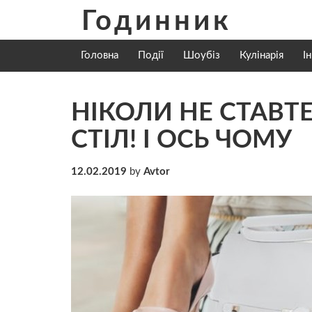
Skip
Годинник
to
content
Головна
Події
Шоубіз
Кулінарія
І
НІКОЛИ НЕ СТАВТ
СТІЛ! І ОСЬ ЧОМУ
12.02.2019
by
Avtor