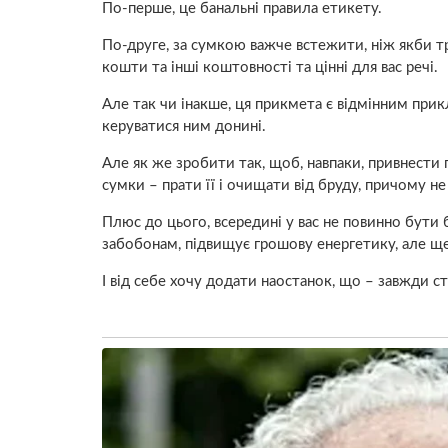
По-перше, це банальні правила етикету.
По-друге, за сумкою важче встежити, ніж якби тр
кошти та інші коштовності та цінні для вас речі.
Але так чи інакше, ця прикмета є відмінним прикл
керуватися ним донині.
Але як же зробити так, щоб, навпаки, привнести 
сумки – прати її і очищати від бруду, причому не 
Плюс до цього, всередині у вас не повинно бути б
забобонам, підвищує грошову енергетику, але ще
І від себе хочу додати наостанок, що – завжди ст