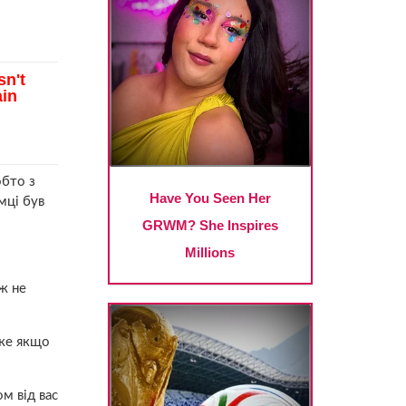
обто з
мці був
ж не
дже якщо
м від вас