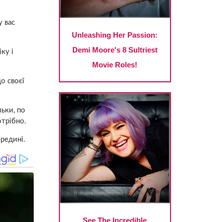
у вас
ку і
о своєї
льки, по
отрібно.
ередині.