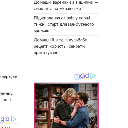
Домашні вареники з вишнями —
смак літа по-українськи
Підживлення огірків у перші
тижні: старт для майбутнього
врожаю
Домашній мед із кульбаби:
рецепт, користь і секрети
приготування
вір’я, які
удинку,
е ще і