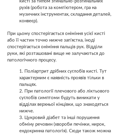
кисті за типом згинально-розгинальних
рухів (робота за комп’ютером, гра на
музичних інструментах, складання деталей,
конвеєр).
При цьому спостерігається оніміння усієї кисті
або її частин точно нижче зап’ястка, іноді
спостерігається оніміння пальців рук. Відділи
руки, які розташовані вище не залучаються до
патологічного процесу.
Поліартрит дрібних суглобів кисті. Тут
характерним є наявність проявів тільки в
пальцях.
При патології плечового або ліктьового
суглобів симптоми будуть виникати у
відділах верхньої кінцівки, що знаходяться
нижче.
Цукровий діабет та інші порушення
обміну речовин (хвороби печінки, нирок,
ендокринна патологія). Сюди також можна