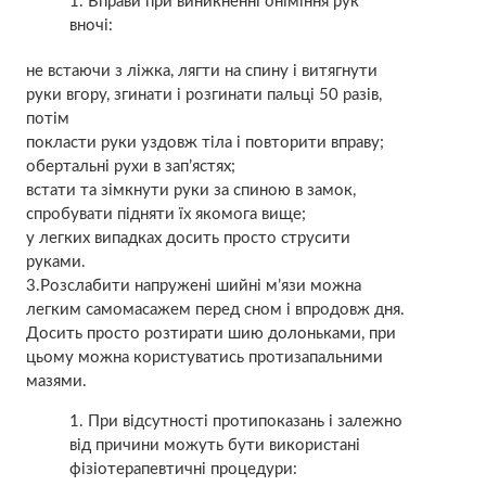
Вправи при виникненні оніміння рук
вночі:
не встаючи з ліжка, лягти на спину і витягнути
руки вгору, згинати і розгинати пальці 50 разів,
потім
покласти руки уздовж тіла і повторити вправу;
обертальні рухи в зап’ястях;
встати та зімкнути руки за спиною в замок,
спробувати підняти їх якомога вище;
у легких випадках досить просто струсити
руками.
3.Розслабити напружені шийні м’язи можна
легким самомасажем перед сном і впродовж дня.
Досить просто розтирати шию долоньками, при
цьому можна користуватись протизапальними
мазями.
При відсутності протипоказань і залежно
від причини можуть бути використані
фізіотерапевтичні процедури: