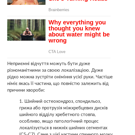
Неприємні відчуття можуть бути дуже
різноманітними за своєю локалізацією. Дуже
рідко можна зустріти оніміння усієї руки. Частіше
німіє якась її частина, що повністю залежить від
причини хвороби:
Шийний остеохондроз, спондильоз,
грижа або протрузія міжхребцевих дисків
шийного відділу хребетного стовпа,
особливо, якщо патологічний процес
локалізується в нижніх шийних сегментах
(С5-С7). Саме з цієї частини спинного мозку