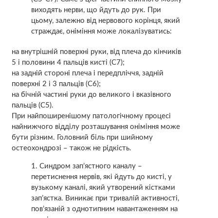
виходять нерви, що йдуть до рук. При
цьому, залежно від нервового корінця, який
страждає, оніміння може локалізуватись:
на внутрішній поверхні руки, від плеча до кінчиків
5 і половини 4 пальців кисті (С7);
на задній стороні плеча і передпліччя, задній
поверхні 2 і 3 пальців (С6);
на бічній частині руки до великого і вказівного
пальців (С5).
При найпоширенішому патологічному процесі
найнижчого відділу розташування оніміння може
бути різним. Головний біль при шийному
остеохондрозі – також не рідкість.
Синдром зап’ястного каналу –
перетиснення нервів, які йдуть до кисті, у
вузькому каналі, який утворений кістками
зап’ястка. Виникає при тривалій активності,
пов’язаній з однотипним навантаженням на