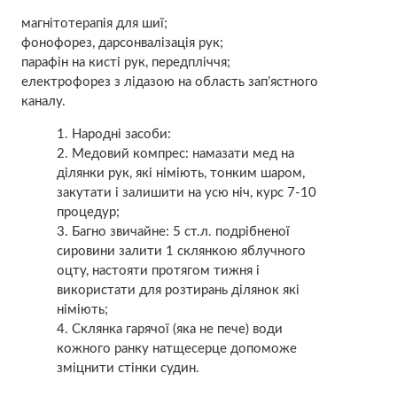
магнітотерапія для шиї;
фонофорез, дарсонвалізація рук;
парафін на кисті рук, передпліччя;
електрофорез з лідазою на область зап’ястного
каналу.
Народні засоби:
Медовий компрес: намазати мед на
ділянки рук, які німіють, тонким шаром,
закутати і залишити на усю ніч, курс 7-10
процедур;
Багно звичайне: 5 ст.л. подрібненої
сировини залити 1 склянкою яблучного
оцту, настояти протягом тижня і
використати для розтирань ділянок які
німіють;
Склянка гарячої (яка не пече) води
кожного ранку натщесерце допоможе
зміцнити стінки судин.