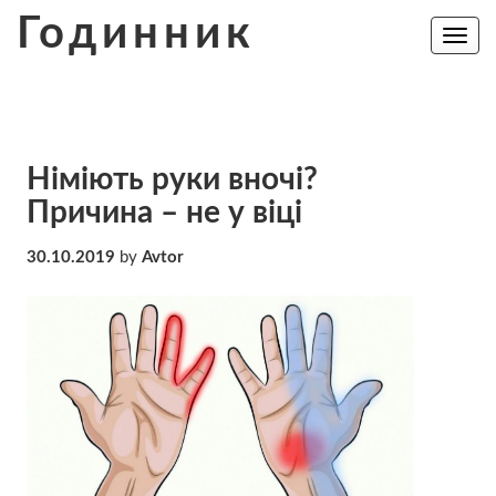
Skip
Годинник
to
Toggle
navig
content
Німіють руки вночі?
Причина – не у віці
30.10.2019
by
Avtor