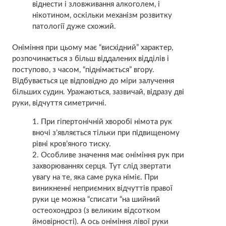
віднести і зловживання алкоголем, і
нікотином, оскільки механізм розвитку
патології дуже схожий.
Оніміння при цьому має “висхідний” характер,
розпочинається з більш віддалених відділів і
поступово, з часом, “піднімається” вгору.
Відбувається це відповідно до міри залучення
більших судин. Уражаються, зазвичай, відразу дві
руки, відчуття симетричні.
При гіпертонічній хворобі німота рук
вночі з’являється тільки при підвищеному
рівні кров’яного тиску.
Особливе значення має оніміння рук при
захворюваннях серця. Тут слід звертати
увагу на те, яка саме рука німіє. При
виникненні неприємних відчуттів правої
руки це можна “списати “на шийний
остеохондроз (з великим відсотком
ймовірності). А ось оніміння лівої руки