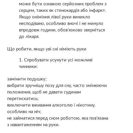
може бути ознакою серйозних проблем з
серцем, таких як стенокардія або інфаркт.
Якщо оніміння лівої руки виникло
несподівано, особливо вночі і не минуло
впродовж години, обов’язково зверніться
до лікаря.
Що робити, якщо уві сні німіють руки
Спробувати усунути усі можливі
чинники:
замінити подушку;
вибрати зручнішу позу для сну, часто змінюючи
положення, щоб не давати судинам
перетискатись;
виключити вживання алкоголю і нікотину,
особливо на ніч;
не займатися перед сном роботою, яка пов’язана
з навантаженням на руки.