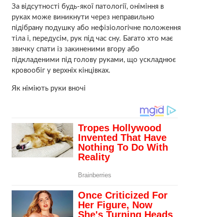
За відсутності будь-якої патології, оніміння в
руках може виникнути через неправильно
підібрану подушку або нефізіологічне положення
тіла і, передусім, рук під час сну. Багато хто має
звичку спати із закиненими вгору або
підкладеними під голову руками, що ускладнює
кровообіг у верхніх кінцівках.
Як німіють руки вночі