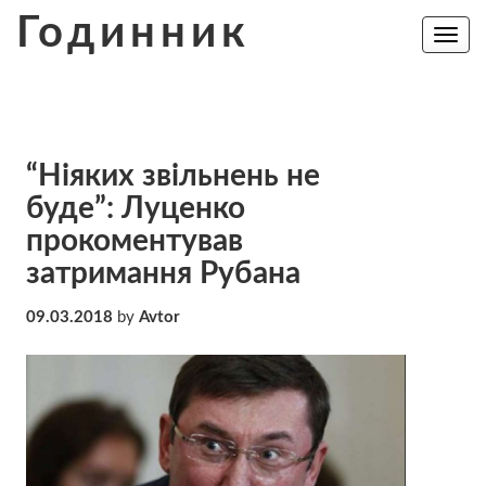
Skip
Годинник
to
Toggle
navig
content
“Ніяких звільнень не
буде”: Луценко
прокоментував
затримання Рубана
09.03.2018
by
Avtor