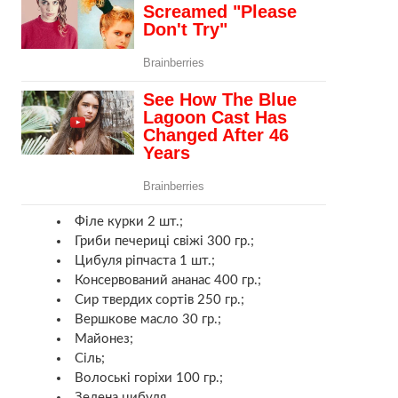
Філе курки 2 шт.;
Гриби печериці свіжі 300 гр.;
Цибуля ріпчаста 1 шт.;
Консервований ананас 400 гр.;
Сир твердих сортів 250 гр.;
Вершкове масло 30 гр.;
Майонез;
Сіль;
Волоські горіхи 100 гр.;
Зелена цибуля.