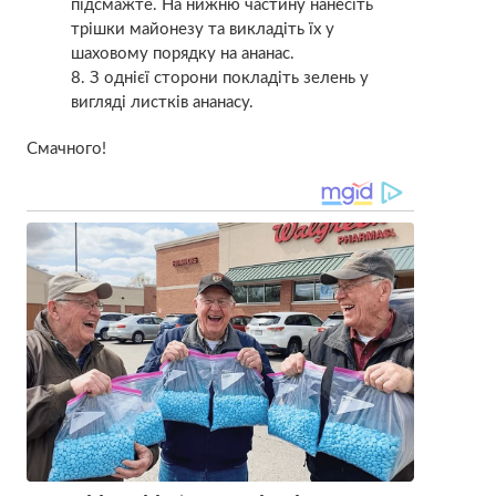
підсмажте. На нижню частину нанесіть
трішки майонезу та викладіть їх у
шаховому порядку на ананас.
З однієї сторони покладіть зелень у
вигляді листків ананасу.
Смачного!