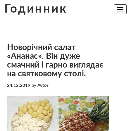
Skip
Годинник
to
Toggle
navig
content
Новорічний салат
«Ананас». Він дуже
смачний і гарно виглядає
на святковому столі.
24.12.2019
by
Avtor