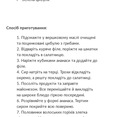
Спосіб приготування:
Підсмажте у вершковому маслі очищені
та поцинковані цибулю з грибами.
Відваріть куряче філе, поріжте на шматки
та покладіть в салатницю.
Наріжте кубиками ананаси та додайте до
філе.
Сир натріть на терці. Трохи відкладіть
окремо, а решту покладіть до салатниці.
Посоліть продукти та заправте
майонезом. Все перемішайте й викладіть
на широке блюдо гіркою посередині.
Розрівняйте у формі ананаса. Тертим
сиром покрийте всю поверхню.
Половинки волоських горіхів злегка