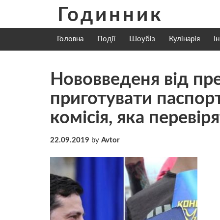
Skip
Годинник
to
content
Головна
Події
Шоубіз
Кулінарія
І
Нововведеня від пре
приготувати паспор
комісія, яка переві
22.09.2019
by
Avtor