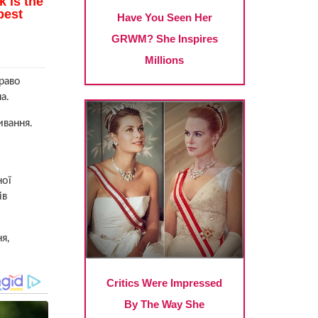
раво
а.
ивання.
ної
ів
я,