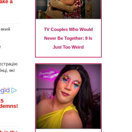
 який
е
еєстрацію
ці, які