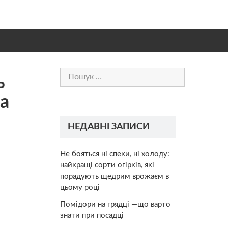
Пошук:
ь
а
НЕДАВНІ ЗАПИСИ
Не бояться ні спеки, ні холоду:
найкращі сорти огірків, які
порадують щедрим врожаєм в
цьому році
Помідори на грядці —що варто
знати при посадці