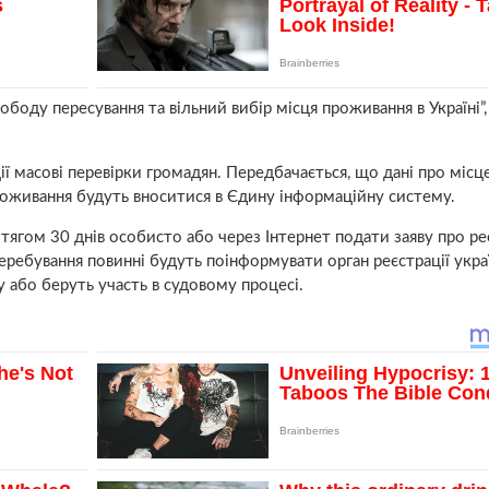
оду пересування та вільний вибір місця проживання в Україні”,
 масові перевірки громадян. Передбачається, що дані про місц
проживання будуть вноситися в Єдину інформаційну систему.
отягом 30 днів особисто або через Інтернет подати заяву про р
еребування повинні будуть поінформувати орган реєстрації україн
 або беруть участь в судовому процесі.