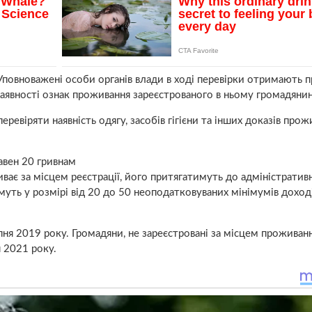
Уповноважені особи органів влади в ході перевірки отримають п
явності ознак проживання зареєстрованого в ньому громадянин
ревіряти наявність одягу, засобів гігієни та інших доказів прож
авен 20 гривнам
ає за місцем реєстрації, його притягатимуть до адміністратив
муть у розмірі від 20 до 50 неоподатковуваних мінімумів доход
ня 2019 року. Громадяни, не зареєстровані за місцем проживанн
 2021 року.