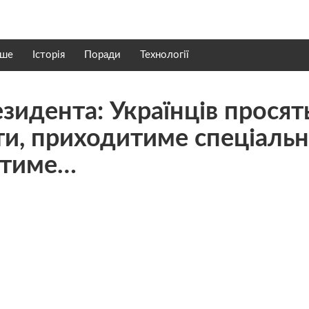
нше
Історія
Поради
Технології
зидента: Українців просят
ти, приходитиме спеціальн
рятиме…